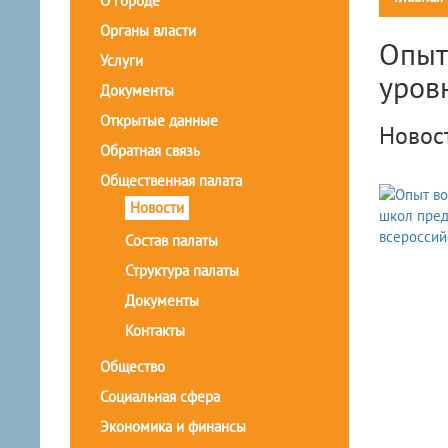
О городе
Органы власти
Опыт
Услуги
уров
Документы
Открытые данные
Новос
Обратная связь
Общественная палата
Новости
Состав палаты
Структура палаты
Документы
Контакты
Общество
Социальная сфера
Экономика и финансы