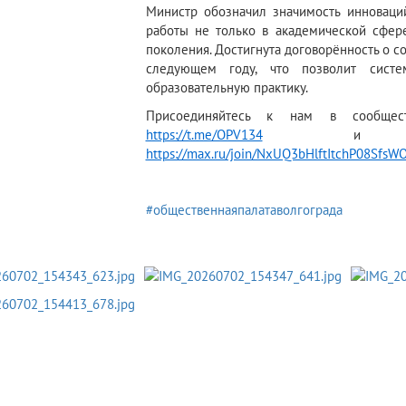
Министр обозначил значимость инноваций
работы не только в академической сфере
поколения. Достигнута договорённость о 
следующем году, что позволит сист
образовательную практику.
Присоединяйтесь к нам в сообще
https://t.me/OPV134
и в м
https://max.ru/join/NxUQ3bHlftItchP08Sf
#общественнаяпалатаволгограда