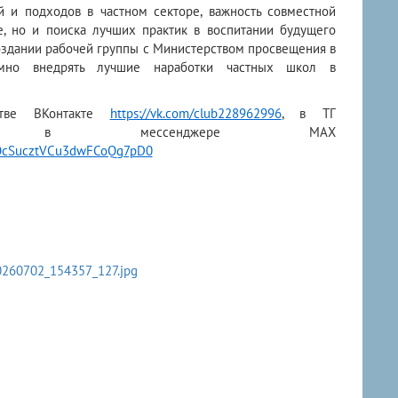
 и подходов в частном секторе, важность совместной
, но и поиска лучших практик в воспитании будущего
создании рабочей группы с Министерством просвещения в
емно внедрять лучшие наработки частных школ в
стве ВКонтакте
https://vk.com/club228962996
, в ТГ
ессенджере МАХ
sWOcSucztVCu3dwFCoQg7pD0