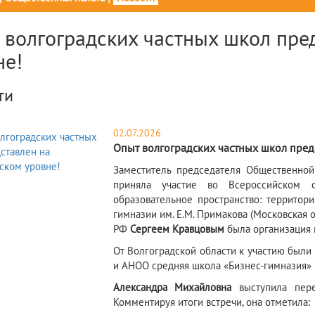
 волгоградских частных школ пре
не!
ти
02.07.2026
Опыт волгоградских частных школ пред
​Заместитель председателя Общественно
приняла участие во Всероссийском 
образовательное пространство: территор
гимназии им. Е.М. Примакова (Московская 
РФ
Сергеем Кравцовым
была организация 
От Волгоградской области к участию был
и АНОО средняя школа «Бизнес-гимназия» г
Александра Михайловна
выступила пере
Комментируя итоги встречи, она отметила: