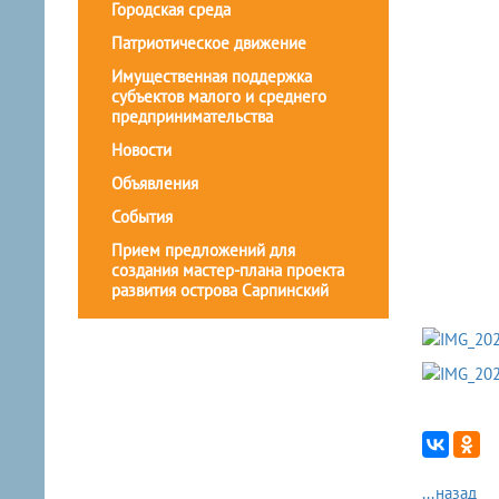
Городская среда
Патриотическое движение
Имущественная поддержка
субъектов малого и среднего
предпринимательства
Новости
Объявления
События
Прием предложений для
создания мастер-плана проекта
развития острова Сарпинский
...назад