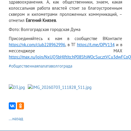
здравоохранения. А, как общественники, знаем, какая
колоссальная работа властей стоит за благоустроенным
сквером и километрами проложенных коммуникаций, –
отметил
Евгений Князев
.
Фото: Волгоградская городская Дума
Присоединяйтесь к нам в сообществе ВКонтакте
https://vk.com/club228962996
, в ТГ
https://t.me/OPV134
и в
мессенджере МАХ
https://max.ru/join/NxUQ3bHlftItchP08SfsWOcSucztVCu3dwFCo
#общественнаяпалатаволгограда
...назад