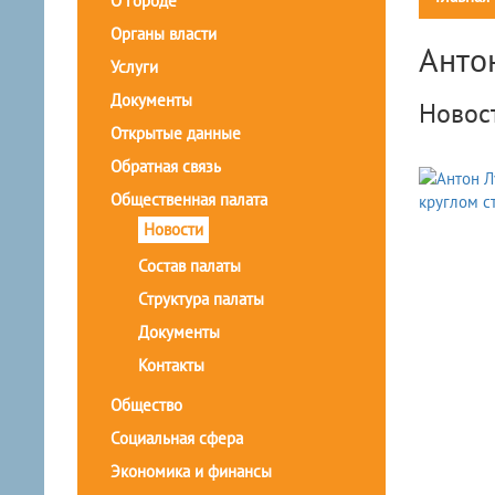
О городе
Органы власти
Анто
Услуги
Документы
Новос
Открытые данные
Обратная связь
Общественная палата
Новости
Состав палаты
Структура палаты
Документы
Контакты
Общество
Социальная сфера
Экономика и финансы