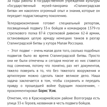
За годы работы в государственном учреждении культуры
«Государственный музей-панорама «Сталинградская
битва» им накоплен огромный опыт и знания, которые он
передает подрастающему поколению.
Телерадиокомпания готовит специальный репортаж,
посвященный подвигу 33-х бойцов и командиров 1379-го
стрелкового полка 87-й стрелковой дивизии 62-й армии,
остановивших целую армаду немецких танков в разгар
Сталинградской битвы у хутора Малая Россошка.
– Этот подвиг – очень малая доля того, сколько подобных
подвигов было во время Сталинградской битвы. Просто
они не были отмечены и сегодня многие из них ставятся
под сомнения, потому что понятно, раз нет документов,
тяжело поверить в то, что без тяжелого вооружения и
артиллерии можно сделать такое великое дело. Наша
задача заключается в том, чтобы сохранить и передать
правду о прошедшей войне будущим поколениям, –
прокомментировал
Борис Усик
.
Отметим, что в Красноармейском районе Волгограда есть
улица 33-х Героев, названная в честь подвига бойцов.