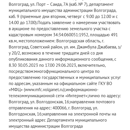
Волгоград, ул. Порт – Саида, 7А (каб. № 7), департамент
муниципального имущества администрации Волгограда,
каб. 9 (приемные дни вторник, четверг с 9.00 до 12.00 и с
14.00 до 17.00).Подать заявление о намерении участвовать
в аукционе по предоставлению земельного участка с
кадастровым номером 34:34:060051:1952, площадью 491
кв.м, местоположением: Волгоградская область, г.
Волгоград, Советский район, ул. им. Джамбула Джабаева, з/
у 20/2, возможно в течение тридцати дней со дня
опубликования данного информационного сообщения, с
8.30 30.05.2023 по 17.00 29.06.2023, включительно,
посредством:многофункционального центра по
предоставлению государственных и муниципальных услуг
по адресам, указанным на официальном сайте ГКУ ВО
«МФЦ» (www.mfc.volganet.ru);информационно-
телекоммуникационной сети «Интернет»;лично по адресу:
Волгоград, ул. Волгодонская, 16;направления почтового
отправления на адрес: 400066, г. Волгоград, ул.
Волгодонская, 16;направления на электронной почты на
электронный адрес Департамента муниципального
имущества администрации Волгограда