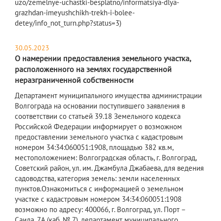
uzo/zemelnye-uchastki-besplatno/informatsiya-dlya-
grazhdan-imeyushchikh-trekh-i-bolee-
detey/info_not_turn.php?status=3)
30.05.2023
О намерении предоставления земельного участка,
расположенного на землях государственной
неразграниченной собственности
Департамент муниципального имущества администрации
Волгограда на основании поступившего заявления в
соответствии со статьей 39.18 Земельного кодекса
Российской Федерации информирует о возможном
предоставлении земельного участка с кадастровым
номером 34:34:060051:1908, площадью 382 кв.м,
местоположением: Волгоградская область, г. Волгоград,
Советский район, ул. им. Джамбула Джабаева, для ведения
садоводства, категория земель: земли населенных
пунктов.Ознакомиться с информацией о земельном
участке с кадастровым номером 34:34:060051:1908
возможно по адресу: 400066, г. Волгоград, ул. Порт –
Саида, 7А (каб. № 7), департамент муниципального