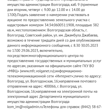
имущества администрации Волгограда, каб. 9 (приемные
дни вторник, четверг с 9.00 до 12.00 и с 14.00 до
17.00).Подать заявление о намерении участвовать в
аукционе по предоставлению земельного участка с
кадастровым номером 34:34:060051:1908, площадью 382
кв.м, местоположением: Волгоградская область, г.
Волгоград, Советский район, ул. им. Джамбула Джабаева,
возможно в течение тридцати дней со дня опубликования
данного информационного сообщения, с 8.30 30.05.2023
по 17.00 29.06.2023, включительно,
посредством:многофункционального центра по
предоставлению государственных и муниципальных услуг
по адресам, указанным на официальном сайте ГКУ ВО
«МФЦ» (www.mfc.volganet.ru);информационно-
телекоммуникационной сети «Интернет»;лично по адресу:
Волгоград, ул. Волгодонская, 16;направления почтового
отправления на адрес: 400066, г. Волгоград, ул.
Волгодонская, 16;направления на электронной почты на
электронный адрес Департамента муниципального
имущества администрации Волгограда
kom_im@volgadmin.ruТелефоны для справок: (8442) 38-67-