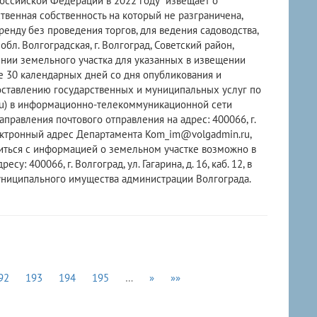
оссийской Федерации в 2022 году" извещает о
твенная собственность на который не разграничена,
ренду без проведения торгов, для ведения садоводства,
л. Волгоградская, г. Волгоград, Советский район,
ении земельного участка для указанных в извещении
ие 30 календарных дней со дня опубликования и
ставлению государственных и муниципальных услуг по
ru) в информационно-телекоммуникационной сети
направления почтового отправления на адрес: 400066, г.
электронный адрес Департамента Kom_im@volgadmin.ru,
ться с информацией о земельном участке возможно в
 400066, г. Волгоград, ул. Гагарина, д. 16, каб. 12, в
те муниципального имущества администрации Волгограда.
92
193
194
195
…
»
»»