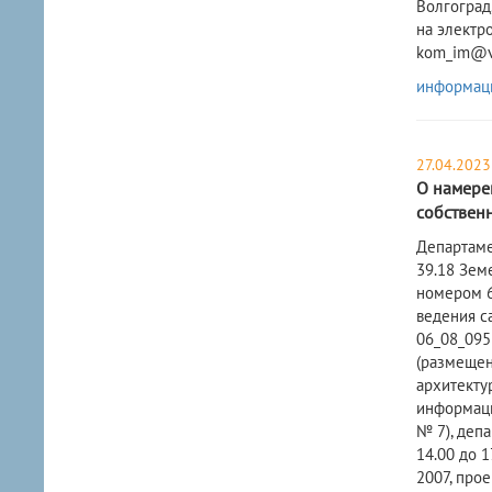
Волгоград,
на электр
kom_im@v
информац
27.04.2023
О намере
собствен
​Департам
39.18 Зем
номером 6
ведения с
06_08_095
(размещен
архитекту
информацие
№ 7), депа
14.00 до 
2007, про