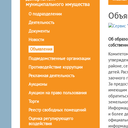
муниципального имущества
Объя
О подразделении
Деятельность
Документы
Об образо
Новости
собственн
Объявления
Комитетом
Подведомственные организации
утвержден
районе, с
Противодействие коррупции
детей. Ра
Рекламная деятельность
заочного 
За предос
Аукционы
имеющим т
Аукцион на право пользования
обратитьс
Торги
земельног
Информаци
Реестр свободных помещений
и более д
Оценка регулирующего
официальн
воздействия
информаци