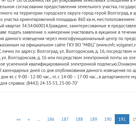
2 № 629 "Об особенностях регулирования земельных отношений в Р
ельном согласовании предоставления земельного участка, государс
нного на территории городского округа город-герой Волгоград, в а
о участка ориентировочной площадью 860 кв.м, местоположением: об
ый квартал 34:34:060014.Граждане, заинтересованные в предоставл
раве подать заявление о намерении участвовать в аукционе в течен
я данного извещения через многофункциональный центр по предо
указанным на официальном сайте ГКУ ВО "МФЦ" (www.mfc.volganet.
, лично по адресу: Волгоград, ул. Волгодонская, д. 16, посредством 
, ул. Волгодонская, д. 16 или посредством электронной почты на 
ое усиленной квалифицированной электронной подписью.Ознакоми
 календарных дней со дня опубликования данного извещения по адресу:
ни вт. с 9-00 - 12-00 час., чт. с 14-00 – 17-00 час., в департамен
ля справок: (8442) 24-33-53, 23-00-70"
««
«
…
186
187
188
189
190
191
1