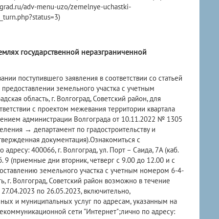
rad.ru/adv-menu-uzo/zemelnye-uchastki-
_turn.php?status=3)
землях государственной неразграниченной
нии поступившего заявления в соответствии со статьей
предоставлении земельного участка с учетным
кая область, г. Волгоград, Советский район, для
тветствии с проектом межевания территории квартала
влением администрации Волгограда от 10.11.2022 № 1305
деления → департамент по градостроительству и
вержденная документация).Ознакомиться с
есу: 400066, г. Волгоград, ул. Порт – Саида, 7А (каб.
9 (приемные дни вторник, четверг с 9.00 до 12.00 и с
едоставлению земельного участка с учетным номером 6-4-
, г. Волгоград, Советский район возможно в течение
7.04.2023 по 26.05.2023, включительно,
ных и муниципальных услуг по адресам, указанным на
екоммуникационной сети "Интернет";лично по адресу: