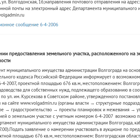
 ул. Волгодонская, 16;направления почтового отправления на адрес: 
онной почты на электронный адрес Департамента муниципального 
olgadmin.ru
ионное сообщение 6-4-2006
нии предоставления земельного участка, расположенного на 
ности
ент муниципального имущества администрации Волгограда на основа
ельного кодекса Российской Федерации информирует о возможном 
-4-2007, проектной площадью 676 кв.м, местоположением: Волгоградс
адоводства для собственных нужд, подлежащего образованию в соо
 по ул. им. Курсекова в Советском районе, утвержденного постано
 на сайте www.volgadmin.ru (органы власти → структурные подраз
ре → градостроительство → проекты планировок и межевания → ут
й о земельном участке с учетным номером 6-4-2007 возможно по адр
ртамент муниципального имущества администрации Волгограда, каб. 
17.00).Подать заявление о намерении участвовать в аукционе по пр
ектной площадью 676 кв.м, местоположением: Волгоградская область