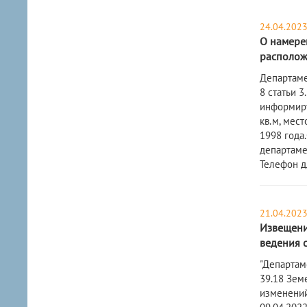
24.04.202
О намерен
расположе
​Департам
8 статьи 
информиру
кв.м, мест
1998 года.
департамен
Телефон дл
21.04.202
Извещение
ведения 
"Департам
39.18 Зем
изменений