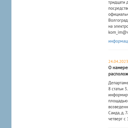
тридцати 
посредств
официальн
Волгоград,
на электр
kom_im@v
информац
24.04.202
О намерен
расположе
​Департам
8 статьи 
информиру
площадью 
возведенн
Саида, д. 
четверг с 