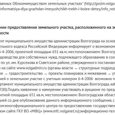
ванных Облкомимуществом земельных участках" (http://gosim.volgog
informatsiya-dlya-grazhdan-imeyushchikh-trekh-i-bolee-detey/info_not
нии предоставления земельного участка, расположенного на 
ности
ент муниципального имущества администрации Волгограда на основа
ельного кодекса Российской Федерации информирует о возможном 
-4-2006, проектной площадью 651 кв.м, местоположением: Волгоградс
адоводства для собственных нужд, подлежащего образованию в соо
 по ул. им. Курсекова в Советском районе, утвержденного постано
 на сайте www.volgadmin.ru (органы власти → структурные подраз
ре → градостроительство → проекты планировок и межевания → ут
й о земельном участке с учетным номером 6-4-2006 возможно по адр
ртамент муниципального имущества администрации Волгограда, каб. 
17.00).Подать заявление о намерении участвовать в аукционе по пр
ектной площадью 651 кв.м, местоположением: Волгоградская область
дней со дня опубликования данного информационного сообщения, с 2
ом:многофункционального центра по предоставлению государствен
ом сайте ГКУ ВО «МФЦ» (www.mfc.volganet.ru);информационно-тел