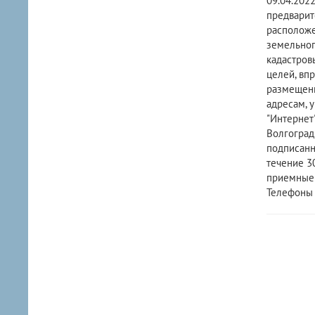
09.04.202
предварит
расположе
земельног
кадастров
целей, вп
размещени
адресам, 
"Интернет"
Волгоград
подписанн
течение 30
приемные д
Телефоны д