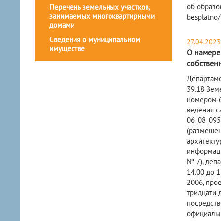
об образо
Перечень земельных участков,
занимаемых многоквартирными
besplatno/
домами
Сведения о муниципальном
27.04.2023
имуществе
О намере
собствен
​Департам
39.18 Зем
номером 6
ведения с
06_08_095
(размещен
архитекту
информацие
№ 7), депа
14.00 до 
2006, про
тридцати 
посредств
официальн