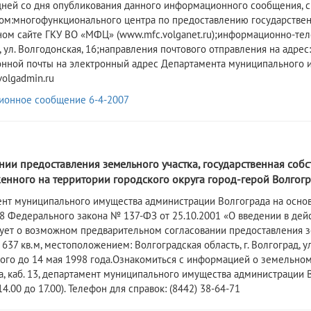
дней со дня опубликования данного информационного сообщения, с 2
ом:многофункционального центра по предоставлению государствен
ом сайте ГКУ ВО «МФЦ» (www.mfc.volganet.ru);информационно-тел
 ул. Волгодонская, 16;направления почтового отправления на адрес: 
онной почты на электронный адрес Департамента муниципального 
olgadmin.ru
ионное сообщение 6-4-2007
3
ии предоставления земельного участка, государственная собс
нного на территории городского округа город-герой Волгогра
ент муниципального имущества администрации Волгограда на основ
3.8 Федерального закона № 137-ФЗ от 25.10.2001 «О введении в де
ет о возможном предварительном согласовании предоставления зе
637 кв.м, местоположением: Волгоградская область, г. Волгоград, у
ого до 14 мая 1998 года.Ознакомиться с информацией о земельном у
7а, каб. 13, департамент муниципального имущества администрации В
14.00 до 17.00). Телефон для справок: (8442) 38-64-71