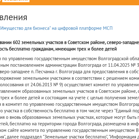
вления
вании 602 земельных участков в Советском районе, северо-западнее
ость бесплатно гражданам, имеющим трех и более детей
 по управлению государственным имуществом Волгоградской област
ным постановлением администрации Волгограда от 11.04.2025 № 36
еверо-западнее п. Песчанка г. Волгограда для предоставления в со
споряжение земельными участками в соответствии с решением коми
голосования от 24.06.2013 № 9) осуществляет комитет по управле
тавлением образованных земельных участков в Советском районе, се
рех и более детей и состоящим на учете с целью получения земел
я в комитет по управлению государственным имуществом Волгоград
о участка в собственность бесплатно в том числе через "Единый по
я о вновь образованных земельных участках, которые могут быть 
етей, бесплатно на территории города Волгограда, размещена в и
ом сайте комитета по управлению государственным имуществом Волг
я", далее подраздел "Земельные участки бесплатно", "Информация 