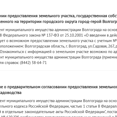
3
ии предоставления земельного участка, государственная собс
нного на территории городского округа город-герой Волгогра
ент муниципального имущества администрации Волгограда на основ
3.8 Федерального закона № 137-ФЗ от 25.10.2001 «О введении в де
ет о возможном предоставлении земельного участка с учетным № 6
оположением: Волгоградская область, г. Волгоград, ул.Садовая, 26
Ознакомиться с информацией о земельном участке возможно по адресу:
т муниципального имущества администрации Волгограда (приемные дн
я справок: (8442) 38-64-71
3
 о предварительном согласовании предоставления земельного 
садоводства
ент муниципального имущества администрации Волгограда на основ
ельного кодекса Российской Федерации, частью 1 статьи 8 Федерал
 в отдельные законодательные акты Российской Федерации", пост