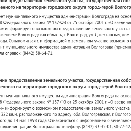
ии предоставления земельного участка, государственная собс
нного на территории городского округа город-герой Волгогра
нт муниципального имущества администрации Волгограда на основа
3.8 Федерального закона № 137-ФЗ от 25 октября 2001 г. «О введен
» информирует о возможном предоставлении земельного участка с
жением: Волгоградская область, г. Волгоград, ул. Дагестанская, до
ода. Ознакомиться с информацией о земельном участке возможно по ад
т муниципального имущества администрации Волгограда (приемные дн
я справок: (8442) 38-64-71.
6
ии предоставления земельного участка, государственная собс
нного на территории городского округа город-герой Волгогра
нт муниципального имущества администрации Волгограда на основа
3.8 Федерального закона № 137-ФЗ от 25 октября 2001 г. «О введен
» информирует о возможном предоставлении земельного участка с
22 кв.м, расположенного по адресу: обл. Волгоградская, г. Волгогр
ого до 14 мая 1998 года. Ознакомиться с информацией о земельно
 администрации Волгограда по телефону: (8442) 33-35-01, 38-77-42.