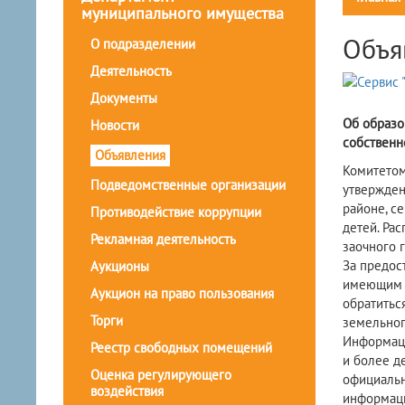
муниципального имущества
Объя
О подразделении
Деятельность
Документы
Об образо
Новости
собственн
Объявления
Комитетом
Подведомственные организации
утвержден
районе, с
Противодействие коррупции
детей. Ра
Рекламная деятельность
заочного 
За предос
Аукционы
имеющим т
Аукцион на право пользования
обратитьс
Торги
земельног
Информаци
Реестр свободных помещений
и более д
Оценка регулирующего
официальн
воздействия
информаци