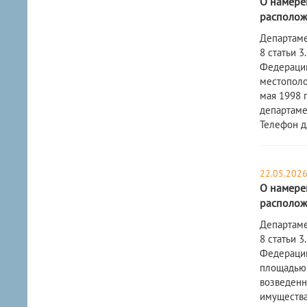
О намерен
расположе
Департаме
8 статьи 
Федерации
местополо
мая 1998 г
департамен
Телефон дл
22.05.202
О намерен
расположе
Департаме
8 статьи 
Федерации
площадью 3
возведенн
имущества