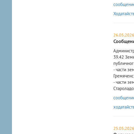
сообщение
Ходатайст
26.05.202
Сообщени
Администр
39.42 Зем
публичног
- части зе
Гремяченс
- части зе
Староладо
сообщение 
ходатайст
25.05.202