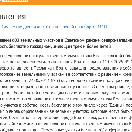
вления
вании 602 земельных участков в Советском районе, северо-западнее
ость бесплатно гражданам, имеющим трех и более детей
 по управлению государственным имуществом Волгоградской област
ным постановлением администрации Волгограда от 11.04.2025 № 36
еверо-западнее п. Песчанка г. Волгограда для предоставления в со
споряжение земельными участками в соответствии с решением коми
голосования от 24.06.2013 № 9) осуществляет комитет по управле
тавлением образованных земельных участков в Советском районе, се
рех и более детей и состоящим на учете с целью получения земел
я в комитет по управлению государственным имуществом Волгоград
о участка в собственность бесплатно в том числе через "Единый по
я о вновь образованных земельных участках, которые могут быть 
етей, бесплатно на территории города Волгограда, размещена в и
ом сайте комитета по управлению государственным имуществом Волг
я", далее подраздел "Земельные участки бесплатно", "Информация 