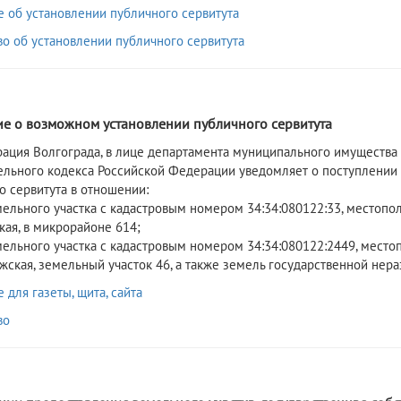
 об установлении публичного сервитута
во об установлении публичного сервитута
6
е о возможном установлении публичного сервитута
ация Волгограда, в лице департамента муниципального имущества а
ельного кодекса Российской Федерации уведомляет о поступлении
о сервитута в отношении:
мельного участка с кадастровым номером 34:34:080122:33, местополож
кая, в микрорайоне 614;
мельного участка с кадастровым номером 34:34:080122:2449, местопо
жская, земельный участок 46, а также земель государственной нер
для газеты, щита, сайта
во
6