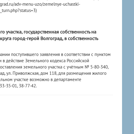
rad.ru/adv-menu-uzo/zemelnye-uchastki-
_turn.php?status=3)
 участка, государственная собственность на
руга город-герой Волгоград, в собственность
нии поступившего заявления в соответствии с пунктом
ии в действие Земельного кодекса Российской
тавления земельного участка с учётным № 5-80-340,
рад, ул. Приволжская, дом 118, для размещения жилого
ельном участке возможно в департаменте
3-35-01, 38-77-42.