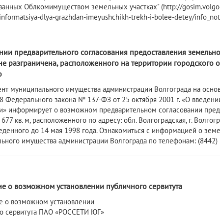
ванных Облкомимуществом земельных участках" (http://gosim.volgog
informatsiya-dlya-grazhdan-imeyushchikh-trekh-i-bolee-detey/info_not
ии предварительного согласования предоставления земельного
е разграничена, расположенного на территории городского ок
о
нт муниципального имущества администрации Волгограда на основа
3.8 Федерального закона № 137-ФЗ от 25 октября 2001 г. «О введен
» информирует о возможном предварительном согласовании предос
77 кв. м, расположенного по адресу: обл. Волгоградская, г. Волгог
еденного до 14 мая 1998 года. Ознакомиться с информацией о зем
ьного имущества администрации Волгограда по телефонам: (8442) 3
6
е о возможном установлении публичного сервитута
 о возможном установлении
о сервитута ПАО «РОССЕТИ ЮГ»