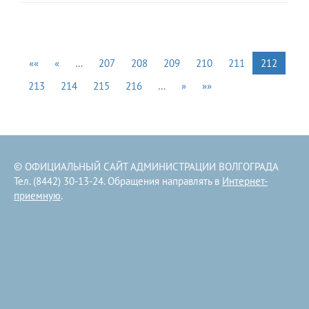
««
«
…
207
208
209
210
211
212
213
214
215
216
…
»
»»
© ОФИЦИАЛЬНЫЙ САЙТ АДМИНИСТРАЦИИ ВОЛГОГРАДА
Тел. (8442) 30-13-24. Обращения направлять в
Интернет-
приемную
.