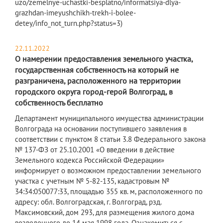
uzo/zemelnye-uchastki-besplatno/informatsiya-dlya-
grazhdan-imeyushchikh-trekh-i-bolee-
detey/info_not_turn.php?status=3)
22.11.2022
О намерении предоставления земельного участка,
государственная собственность на который не
разграничена, расположенного на территории
городского округа город-герой Волгоград, в
собственность бесплатно
Департамент муниципального имущества администрации
Волгограда на основании поступившего заявления в
соответствии с пунктом 8 статьи 3.8 Федерального закона
№ 137-ФЗ от 25.10.2001 «О введении в действие
Земельного кодекса Российской Федерации»
информирует о возможном предоставлении земельного
участка с учетным № 5-82-135, кадастровым №
34:34:050077:33, площадью 355 кв. м, расположенного по
адресу: обл. Волгоградская, г. Волгоград, рзд.
Максимовский, дом 293, для размещения жилого дома
возведенного до 14 мая 1998 года. Ознакомиться с