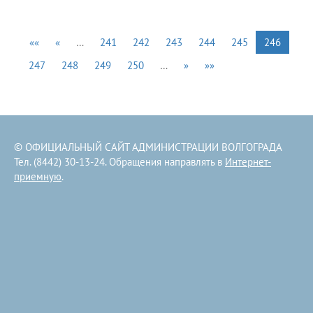
««
«
…
241
242
243
244
245
246
247
248
249
250
…
»
»»
© ОФИЦИАЛЬНЫЙ САЙТ АДМИНИСТРАЦИИ ВОЛГОГРАДА
Тел. (8442) 30-13-24. Обращения направлять в
Интернет-
приемную
.