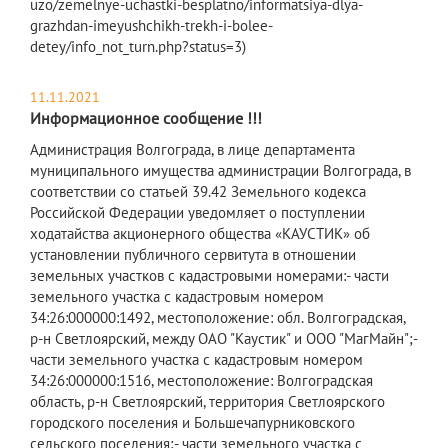
uzo/zemelnye-uchastki-besplatno/informatsiya-dlya-
grazhdan-imeyushchikh-trekh-i-bolee-
detey/info_not_turn.php?status=3)
11.11.2021
Информационное сообщение !!!
​Администрация Волгограда, в лице департамента
муниципального имущества администрации Волгограда, в
соответствии со статьей 39.42 Земельного кодекса
Российской Федерации уведомляет о поступлении
ходатайства акционерного общества «КАУСТИК» об
установлении публичного сервитута в отношении
земельных участков с кадастровыми номерами:- части
земельного участка с кадастровым номером
34:26:000000:1492, местоположение: обл. Волгоградская,
р-н Светлоярский, между ОАО "Каустик" и ООО "МагМайн";-
части земельного участка с кадастровым номером
34:26:000000:1516, местоположение: Волгоградская
область, р-н Светлоярский, территория Светлоярского
городского поселения и Большечапурниковского
сельского поселения;- части земельного участка с