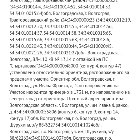
Волгоград, Тракторозаводский район34:34:000000:22
(34:34:010014:4, 34:34:010014:52, 34:34:010014:53,
34:34:010015:64)​обл. Волгоградская, г. Волгоград,
Тракторозаводский район34:34:000000:23 (34:34:010012:19,
34:34:010012:20, 34:34:010014:55, 34:34:010014:56,
34:34:010014:57, 34:34:010014:58, 34:34:010015:65,
34:34:010015:66, 34:34:010015:68, 34:34:010018:6,
34:34:010020:43, 34:34:010020:44, 34:34:010020:45,
34:34:010021:26, 34:34:010021:27)​обл. Волгоградская, г.
Волгоград, ВЛ-110 кВ № 13,14 с отпайкой на ПС
"Спартановка"34:34:000000:48000 (контур 4, контур 47)​
установлено относительно ориентира, расположенного за
пределами участка. Ориентир обл. Волгоградская, г.
Волгоград, ул. Ивана Франко, д. 4. по направлению на
Участок находится примерно в 1731 м, по направлению на
северо-запад от ориентира. Почтовый адрес ориентира:
Волгоградская область, г. Волгоград, ул. им Ивана Франко,
д. 434:34:000000:55806 (контур 6, контур 9, контур 14,
контур 17)​обл. Волгоградская, г. о. Волгоград, ул. им.
Шурухина, з/у 88/622734:34:010014:1024​обл.
Волгоградская, г.о. Волгоград, ул. им. Шурухина, з/у
88/622634:34:010014:1037​обл. Волгоградская, г. о.