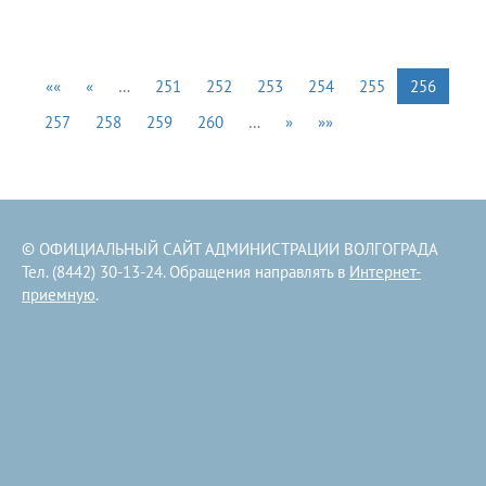
««
«
…
251
252
253
254
255
256
257
258
259
260
…
»
»»
© ОФИЦИАЛЬНЫЙ САЙТ АДМИНИСТРАЦИИ ВОЛГОГРАДА
Тел. (8442) 30-13-24. Обращения направлять в
Интернет-
приемную
.