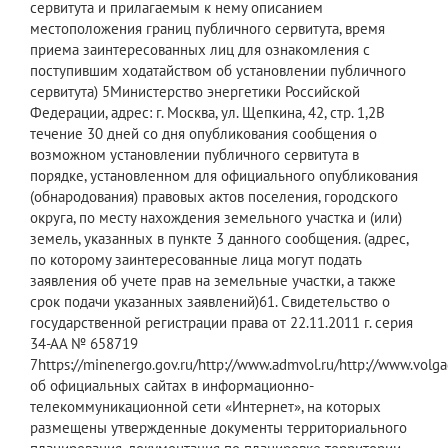
сервитута и прилагаемым к нему описанием
местоположения границ публичного сервитута, время
приема заинтересованных лиц для ознакомления с
поступившим ходатайством об установлении публичного
сервитута) ​5Министерство энергетики Российской
Федерации, адрес: г. Москва, ул. Щепкина, 42, стр. 1,2В
течение 30 дней со дня опубликования сообщения о
возможном установлении публичного сервитута в
порядке, установленном для официального опубликования
(обнародования) правовых актов поселения, городского
округа, по месту нахождения земельного участка и (или)
земель, указанных в пункте 3 данного сообщения. (адрес,
по которому заинтересованные лица могут подать
заявления об учете прав на земельные участки, а также
срок подачи указанных заявлений)​61. Свидетельство о
государственной регистрации права от 22.11.2011 г. серия
34-АА № 658719​
7https://minenergo.gov.ru/http://www.admvol.ru/http://www.vol
об официальных сайтах в информационно-
телекоммуникационной сети «Интернет», на которых
размещены утвержденные документы территориального