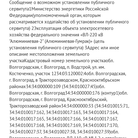
​Сообщение о возможном установлении публичного
сервитута1Министерство энергетики Российской
Федерации(уполномоченный орган, которым
рассматривается ходатайство об установлении публичного
сервитута) 2Эксплуатация объекта электросетевого
хозяйства федерального значения «ВЛ-220 кВ
"Алюминиевая-2" (Алюминиевая-Гумрак)» (цель
установления публичного сервитута) 3Адрес или иное
описание местоположения земельного
участкаКадастровый номер земельного участкаобл.
Волгоградская, г. Волгоград, п. Водстрой, ул. им.
Костюченко, участок 1234:03:120002:4обл. Волгоградская,
г. Волгоград, в Тракторозаводском, Краснооктябрьском
районах34:34:000000:109 (34:34:010027:45)обл.
Волгоградская, г. Волгоград34:34:000000:176 (контур1)обл.
Волгоградская, г. Волгоград, Краснооктябрьский,
Тракторозаводский район34:34:000000:33 (34:34:010015:71,
34:34:010017:162, 34:34:010017:163, 34:34:010017:164,
34:34:010017:165, 34:34:010017:166, 34:34:010017:167,
34:34:010017:168, 34:34:010017:169, 34:34:010017:170,
34:34:010027:37, 34:34:010027:38, 34:34:010027:39)обл.