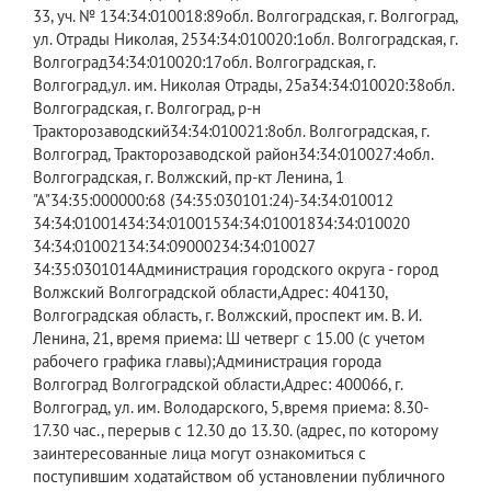
33, уч. № 134:34:010018:89​обл. Волгоградская, г. Волгоград,
ул. Отрады Николая, 2534:34:010020:1​обл. Волгоградская, г.
Волгоград34:34:010020:17​обл. Волгоградская, г.
Волгоград,ул. им. Николая Отрады, 25а34:34:010020:38​обл.
Волгоградская, г. Волгоград, р-н
Тракторозаводский34:34:010021:8​обл. Волгоградская, г.
Волгоград, Тракторозаводской район34:34:010027:4​обл.
Волгоградская, г. Волжский, пр-кт Ленина, 1
"А"34:35:000000:68 (34:35:030101:24)​-34:34:010012​​
34:34:010014​​34:34:010015​​34:34:010018​​34:34:010020​​
34:34:010021​​34:34:090002​​34:34:010027​​
34:35:0301014Администрация городского округа - город
Волжский Волгоградской области,Адрес: 404130,
Волгоградская область, г. Волжский, проспект им. В. И.
Ленина, 21, время приема: Ш четверг с 15.00 (с учетом
рабочего графика главы);Администрация города
Волгоград Волгоградской области,Адрес: 400066, г.
Волгоград, ул. им. Володарского, 5,время приема: 8.30-
17.30 час., перерыв с 12.30 до 13.30. (адрес, по которому
заинтересованные лица могут ознакомиться с
поступившим ходатайством об установлении публичного