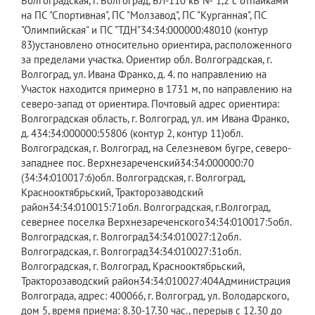
Волгоградская, г. Волгоград, ВЛ-110 кВ № 1,2 с отпайками
на ПС "Спортивная", ПС "Молзавод", ПС "Курганная", ПС
"Олимпийская" и ПС "ТДН"34:34:000000:48010 (контур
83)установлено относительно ориентира, расположенного
за пределами участка. Ориентир обл. Волгоградская, г.
Волгоград, ул. Ивана Франко, д. 4. по направлению на
Участок находится примерно в 1731 м, по направлению на
северо-запад от ориентира. Почтовый адрес ориентира:
Волгоградская область, г. Волгоград, ул. им Ивана Франко,
д. 434:34:000000:55806 (контур 2, контур 11)обл.
Волгоградская, г. Волгоград, на Селезневом бугре, северо-
западнее пос. Верхнезареченский34:34:000000:70
(34:34:010017:6)обл. Волгоградская, г. Волгоград,
Краснооктябрьский, Тракторозаводский
район34:34:010015:71обл. Волгоградская, г.Волгоград,
севернее поселка Верхнезареченского34:34:010017:5обл.
Волгоградская, г. Волгоград34:34:010027:12обл.
Волгоградская, г. Волгоград34:34:010027:31обл.
Волгоградская, г. Волгоград, Краснооктябрьский,
Тракторозаводский район34:34:010027:404Администрация
Волгограда, адрес: 400066, г. Волгоград, ул. Володарского,
дом 5, время приема: 8.30-17.30 час., перерыв с 12.30 до