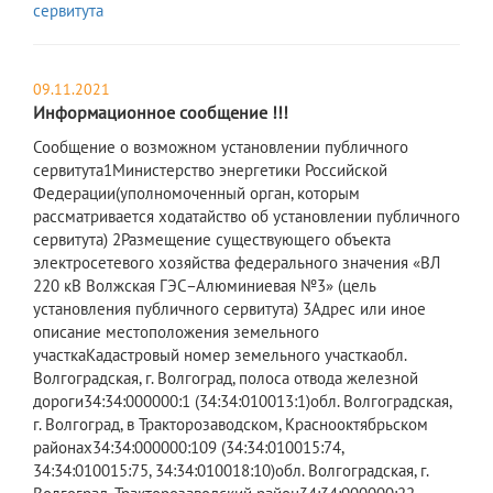
сервитута
09.11.2021
Информационное сообщение !!!
​Сообщение о возможном установлении публичного
сервитута1Министерство энергетики Российской
Федерации(уполномоченный орган, которым
рассматривается ходатайство об установлении публичного
сервитута) ​2Размещение существующего объекта
электросетевого хозяйства федерального значения «ВЛ
220 кВ Волжская ГЭС–Алюминиевая №3» (цель
установления публичного сервитута) ​3Адрес или иное
описание местоположения земельного
участкаКадастровый номер земельного участка​обл.
Волгоградская, г. Волгоград, полоса отвода железной
дороги34:34:000000:1 (34:34:010013:1)​обл. Волгоградская,
г. Волгоград, в Тракторозаводском, Краснооктябрьском
районах34:34:000000:109 (34:34:010015:74,
34:34:010015:75, 34:34:010018:10)​обл. Волгоградская, г.