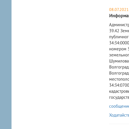
08.07.2021
Информац
​Админист
39.42 Зем
публичног
34:34:0000
номером 34
земельного
Шумилова, 
Волгоград
Волгоградс
местополо
34:34:0700
кадастровы
государст
сообщение 
Ходатайст