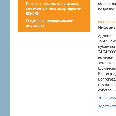
об образо
Перечень земельных участков,
занимаемых многоквартирными
besplatno/
домами
Сведения о муниципальном
08.07.2021
имуществе
Информац
​Админист
39.42 Зем
публичног
34:34:0000
номером 34
земельного
Шумилова, 
Волгоград
Волгоградс
местополож
собственн
20590, соо
Ходатайст