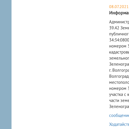
08.07.2021
Информац
​Админист
39.42 Зем
публичног
34:34:0800
номером 34
кадастровы
земельного
Зеленогра
г. Волгогр
Волгоградс
местополож
номером 34
участка с 
части земе
Зеленогра
сообщение 
Ходатайст