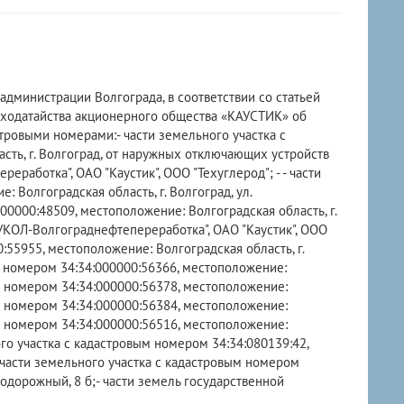
администрации Волгограда, в соответствии со статьей
 ходатайства акционерного общества «КАУСТИК» об
тровыми номерами:- части земельного участка с
сть, г. Волгоград, от наружных отключающих устройств
аботка", ОАО "Каустик", ООО "Техуглерод"; - - части
 Волгоградская область, г. Волгоград, ул.
0000:48509, местоположение: Волгоградская область, г.
КОЛ-Волгограднефтепереработка", ОАО "Каустик", ООО
:55955, местоположение: Волгоградская область, г.
м номером 34:34:000000:56366, местоположение:
ым номером 34:34:000000:56378, местоположение:
ым номером 34:34:000000:56384, местоположение:
ым номером 34:34:000000:56516, местоположение:
ого участка с кадастровым номером 34:34:080139:42,
- части земельного участка с кадастровым номером
втодорожный, 8 б;- части земель государственной