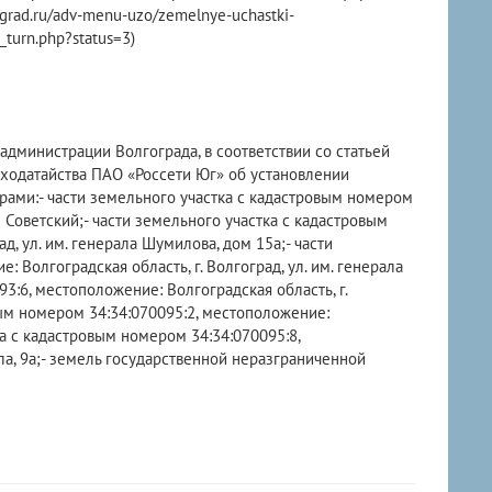
rad.ru/adv-menu-uzo/zemelnye-uchastki-
_turn.php?status=3)
администрации Волгограда, в соответствии со статьей
ходатайства ПАО «Россети Юг» об установлении
рами:- части земельного участка с кадастровым номером
н Советский;- части земельного участка с кадастровым
д, ул. им. генерала Шумилова, дом 15а;- части
 Волгоградская область, г. Волгоград, ул. им. генерала
3:6, местоположение: Волгоградская область, г.
вым номером 34:34:070095:2, местоположение:
тка с кадастровым номером 34:34:070095:8,
ала, 9а;- земель государственной неразграниченной