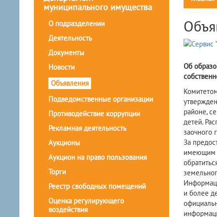
муниципального имущества
Объя
О подразделении
Деятельность
Документы
Об образо
Новости
собственн
Объявления
Комитетом
Подведомственные организации
утвержден
районе, с
Противодействие коррупции
детей. Ра
Рекламная деятельность
заочного 
За предос
Аукционы
имеющим т
Аукцион на право пользования
обратитьс
Торги
земельног
Информаци
Реестр свободных помещений
и более д
Оценка регулирующего
официальн
воздействия
информаци