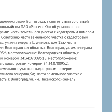
администрации Волгограда, в соответствии со статьей
ходатайства ПАО «Россети Юг» об установлении
рами:- части земельного участка с кадастровым номером
н Советский;- части земельного участка с кадастровым
д, ул. им. генерала Шумилова, дом 15а;- части
 Волгоградская область, г. Волгоград, ул. им. генерала
3:6, местоположение: Волгоградская область, г.
вым номером 34:34:070095:18, местоположение:
тка с кадастровым номером 34:34:070095:2,
и земельного участка с кадастровым номером
умилова генерала, 9а;- части земельного участка с
ь, г. Волгоград, ул. им. Писемского;- земель