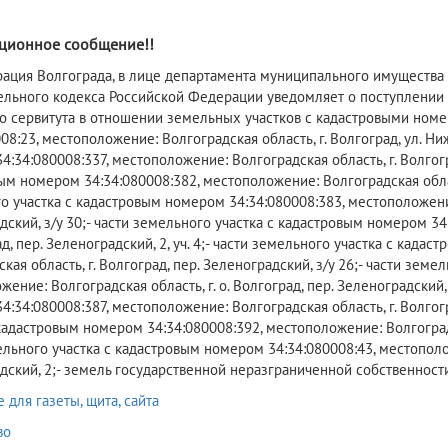
ионное сообщение!!
рация Волгограда, в лице департамента муниципального имущества 
ельного кодекса Российской Федерации уведомляет о поступлении 
о сервитута в отношении земельных участков с кадастровыми номе
08:23, местоположение: Волгоградская область, г. Волгоград, ул. Ни
:34:080008:337, местоположение: Волгоградская область, г. Волгогра
м номером 34:34:080008:382, местоположение: Волгоградская область,
 участка с кадастровым номером 34:34:080008:383, местоположение: 
дский, з/у 30;- части земельного участка с кадастровым номером 34
ад, пер. Зеленоградский, 2, уч. 4;- части земельного участка с кад
кая область, г. Волгоград, пер. Зеленоградский, з/у 26;- части зем
ение: Волгоградская область, г. о. Волгоград, пер. Зеленоградский,
:34:080008:387, местоположение: Волгоградская область, г. Волгогра
кадастровым номером 34:34:080008:392, местоположение: Волгоградска
льного участка с кадастровым номером 34:34:080008:43, местополож
дский, 2;- земель государственной неразграниченной собственност
для газеты, щита, сайта
во