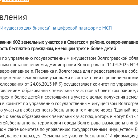
вления
вании 602 земельных участков в Советском районе, северо-западнее
ость бесплатно гражданам, имеющим трех и более детей
 по управлению государственным имуществом Волгоградской област
ным постановлением администрации Волгограда от 11.04.2025 № 36
еверо-западнее п. Песчанка г. Волгограда для предоставления в со
споряжение земельными участками в соответствии с решением коми
голосования от 24.06.2013 № 9) осуществляет комитет по управле
тавлением образованных земельных участков в Советском районе, се
рех и более детей и состоящим на учете с целью получения земел
я в комитет по управлению государственным имуществом Волгоград
о участка в собственность бесплатно в том числе через "Единый по
я о вновь образованных земельных участках, которые могут быть 
етей, бесплатно на территории города Волгограда, размещена в и
ом сайте комитета по управлению государственным имуществом Волг
я", далее подраздел "Земельные участки бесплатно", "Информация 