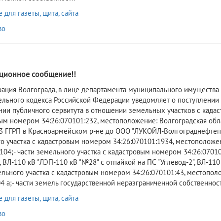
для газеты, щита, сайта
во
ионное сообщение!!
рация Волгограда, в лице департамента муниципального имущества 
ельного кодекса Российской Федерации уведомляет о поступлении
нии публичного сервитута в отношении земельных участков с кадас
ым номером 34:26:070101:232, местоположение: Волгоградская обла
 ГГРП в Красноармейском р-не до ООО "ЛУКОЙЛ-Волгограднефтеперер
 участка с кадастровым номером 34:26:070101:1934, местоположение
104;- части земельного участка с кадастровым номером 34:26:07010
 ВЛ-110 кВ "ЛЭП-110 кВ "№28" с отпайкой на ПС "Углевод-2", ВЛ-110
льного участка с кадастровым номером 34:26:070101:43, местоположе
4 а;- части земель государственной неразграниченной собственнос
для газеты, щита, сайта
во