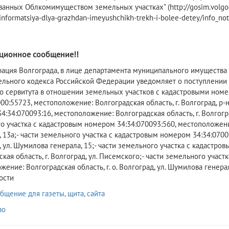
ванных Облкомимуществом земельных участках" (http://gosim.volgog
informatsiya-dlya-grazhdan-imeyushchikh-trekh-i-bolee-detey/info_not
ионное сообщение!!
рация Волгограда, в лице департамента муниципального имущества 
ельного кодекса Российской Федерации уведомляет о поступлении 
о сервитута в отношении земельных участков с кадастровыми номе
00:55723, местоположение: Волгоградская область, г. Волгоград, р-
:34:070093:16, местоположение: Волгоградская область, г. Волгогра
 участка с кадастровым номером 34:34:070093:560, местоположение:
13а;- части земельного участка с кадастровым номером 34:34:07009
, ул. Шумилова генерала, 15;- части земельного участка с кадастро
кая область, г. Волгоград, ул. Писемского;- части земельного учас
ение: Волгоградская область, г. о. Волгоград, ул. Шумилова генер
ости
бщение для газеты, щита, сайта
во