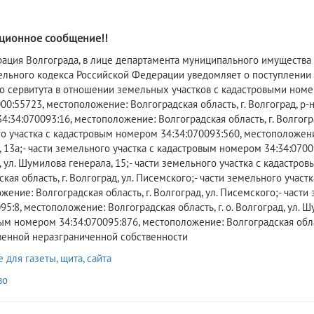
ионное сообщение!!
рация Волгограда, в лице департамента муниципального имущества 
ельного кодекса Российской Федерации уведомляет о поступлении 
о сервитута в отношении земельных участков с кадастровыми номе
00:55723, местоположение: Волгоградская область, г. Волгоград, р-
:34:070093:16, местоположение: Волгоградская область, г. Волгогра
 участка с кадастровым номером 34:34:070093:560, местоположение:
13а;- части земельного участка с кадастровым номером 34:34:07009
, ул. Шумилова генерала, 15;- части земельного участка с кадастро
кая область, г. Волгоград, ул. Писемского;- части земельного учас
жение: Волгоградская область, г. Волгоград, ул. Писемского;- част
95:8, местоположение: Волгоградская область, г. о. Волгоград, ул. Ш
м номером 34:34:070095:876, местоположение: Волгоградская област
венной неразграниченной собственности
для газеты, щита, сайта
во