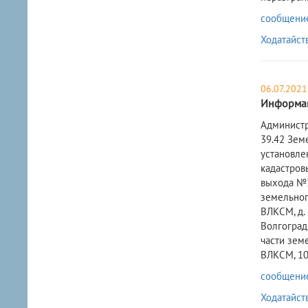
сообщение 
Ходатайст
06.07.2021
Информац
​Админист
39.42 Зем
установле
кадастров
выхода №3
земельного
ВЛКСМ, д. 
Волгоград,
части земе
ВЛКСМ, 10
сообщение 
Ходатайст