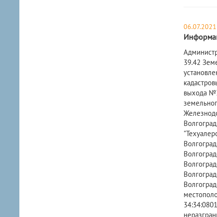
06.07.2021
Информац
​Админист
39.42 Зем
установле
кадастров
выхода №3
земельного
Железнодо
Волгоград
"Техуалеро
Волгоград
Волгоград
Волгоград
Волгоград
Волгоградс
местополо
34:34:0801
неразгран