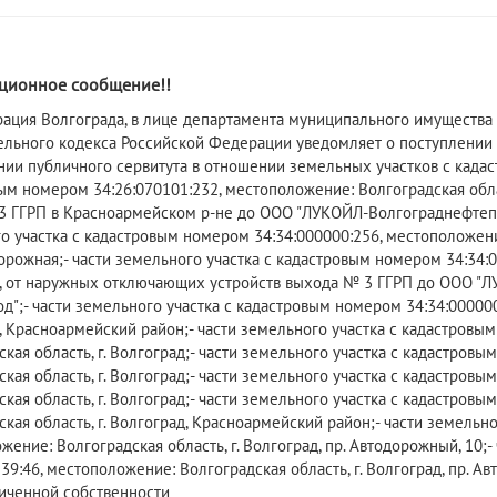
ионное сообщение!!
рация Волгограда, в лице департамента муниципального имущества 
ельного кодекса Российской Федерации уведомляет о поступлении
нии публичного сервитута в отношении земельных участков с кадас
ым номером 34:26:070101:232, местоположение: Волгоградская обла
 ГГРП в Красноармейском р-не до ООО "ЛУКОЙЛ-Волгограднефтеперер
 участка с кадастровым номером 34:34:000000:256, местоположение:
рожная;- части земельного участка с кадастровым номером 34:34:00
, от наружных отключающих устройств выхода № 3 ГГРП до ООО "ЛУ
д";- части земельного участка с кадастровым номером 34:34:000000
, Красноармейский район;- части земельного участка с кадастровы
ская область, г. Волгоград;- части земельного участка с кадастров
ская область, г. Волгоград;- части земельного участка с кадастров
ская область, г. Волгоград;- части земельного участка с кадастров
кая область, г. Волгоград, Красноармейский район;- части земельн
жение: Волгоградская область, г. Волгоград, пр. Автодорожный, 10;
39:46, местоположение: Волгоградская область, г. Волгоград, пр. А
иченной собственности