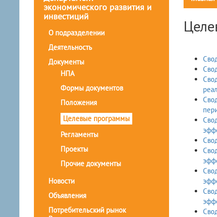
экономического развития и
инвестиций
Целе
О подразделении
Деятельность
Свод
Документы
Свод
НПА
Свод
Формы документов
реал
Свод
Положения
пери
Целевые программы
Сво
Регламенты
Свод
Проекты
Сво
Прочие документы
Сво
Новости
Сво
Объявления
эффе
Потребительский рынок
Свод