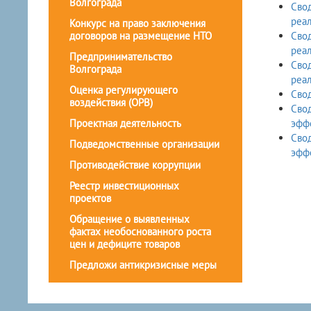
Волгограда
Свод
реа
Конкурс на право заключения
договоров на размещение НТО
Сво
реал
Предпринимательство
Сво
Волгограда
реал
Оценка регулирующего
Сво
воздействия (ОРВ)
Сво
Проектная деятельность
эффе
Сво
Подведомственные организации
эффе
Противодействие коррупции
Реестр инвестиционных
проектов
Обращение о выявленных
фактах необоснованного роста
цен и дефиците товаров
Предложи антикризисные меры