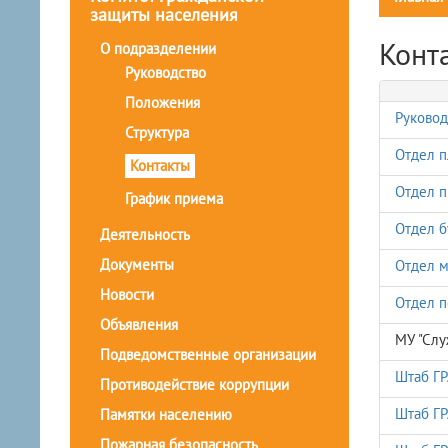
защиты населения
Конт
О подразделении
Руководство
Положения
Руковод
Структура
Отдел п
Контакты
Отдел п
График приема
Отдел б
Деятельность
Документы
Отдел м
Новости
Отдел п
Объявления
МУ "Слу
Подведомственные организации
Штаб Г
Противодействие коррупции
Штаб Г
Памятки населению
Пожарная безопасность