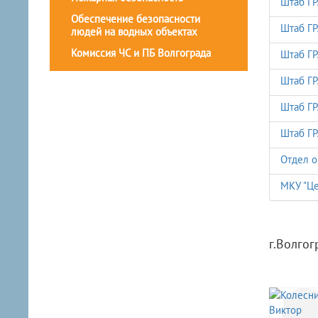
Штаб Г
Обеспечение безопасности
Штаб Г
людей на водных объектах
Комиссия ЧС и ПБ Волгограда
Штаб Г
Штаб Г
Штаб Г
Штаб Г
Отдел о
МКУ "Це
г.Волгог