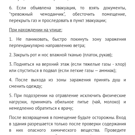
6. Если объявлена эвакуация, то взять документы,
"тревожный чемоданчик", обесточить помещение,
перекрыть газ и проследовать в пункт эвакуации;
П
ри нахождении на улиц
е:
1. Не паниковать, быстро покинуть зону заражения
перпендикулярно направлению ветра;
2. Закрыть рот и нос влажной тканью (платок, рукав);
3. Подняться на верхний этаж (если тяжелые газы - хлор)
или спуститься в подвал (если легкие газы — аммиак);
4. После выхода из зоны заражения принять душ и
сменить одежду;
5. При подозрении на отравление исключить физические
нагрузки, принимать обильное питье (чай, молоко) и
немедленно обратиться к врачу;
После возвращения в помещение будьте осторожны. Вход
в здания разрешается только после проверки содержания
в них опасного химического вещества. Проведите