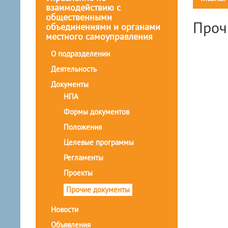
взаимодействию с
общественными
Проч
объединениями и органами
местного самоуправления
О подразделении
Деятельность
Документы
НПА
Формы документов
Положения
Целевые программы
Регламенты
Проекты
Прочие документы
Новости
Объявления