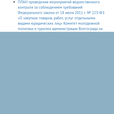
ПЛАН проведения мероприятий ведомственного
контроля за соблюдением требований
Федерального закона от 18 июля 2011 г. № 223-ФЗ
«О закупках товаров, работ, услуг отдельными
видами юридических лиц» Комитет молодежной
политики и туризма администрации Волгограда на
2026 год(б/н)
ПЛАН проведения проверок соблюдения
подведомственными заказчиками действующего
законодательства Российской Федерации о
контрактной системе в сфере закупок товаров,
работ, услуг для обеспечения муниципальных нужд
Волгограда Комитет молодежной политики и
туризма администрации Волгограда на 2026 год(б/н)
Информация о результатах проверки
подведомственных комитету молодежной политики
и туризма администрации Волгограда учреждений
по состоянию на 26.12.2024 г.(б/н)
ПЛАН проведения проверок соблюдения
подведомственными заказчиками действующего
законодательства Российской Федерации о