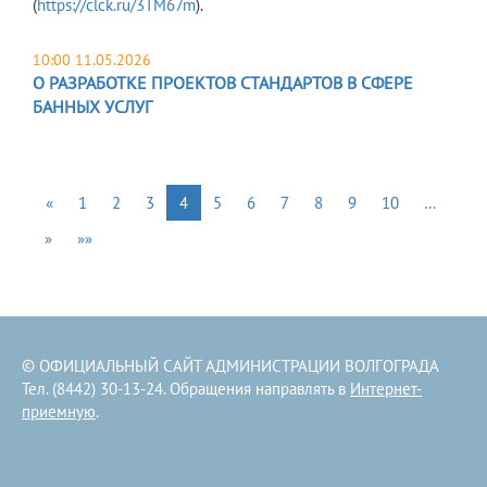
(
https://clck.ru/3TM67m
).
10:00 11.05.2026
О РАЗРАБОТКЕ ПРОЕКТОВ СТАНДАРТОВ В СФЕРЕ
БАННЫХ УСЛУГ
«
1
2
3
4
5
6
7
8
9
10
…
»
»»
© ОФИЦИАЛЬНЫЙ САЙТ АДМИНИСТРАЦИИ ВОЛГОГРАДА
Тел. (8442) 30-13-24. Обращения направлять в
Интернет-
приемную
.