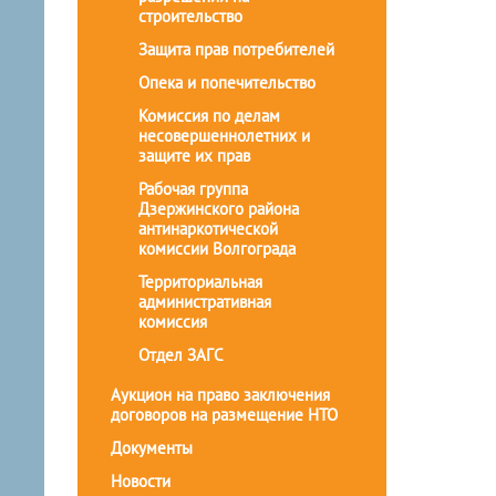
строительство
Защита прав потребителей
Опека и попечительство
Комиссия по делам
несовершеннолетних и
защите их прав
Рабочая группа
Дзержинского района
антинаркотической
комиссии Волгограда
Территориальная
административная
комиссия
Отдел ЗАГС
Аукцион на право заключения
договоров на размещение НТО
Документы
Новости