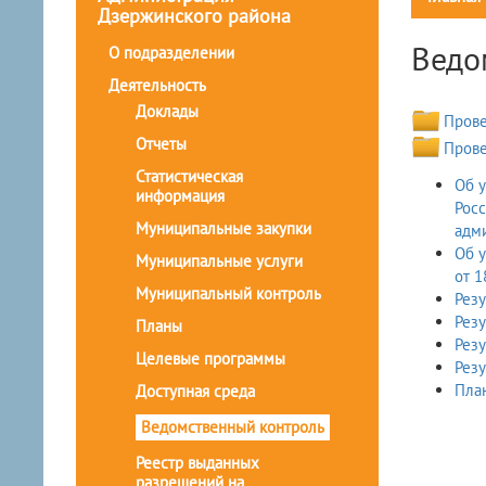
Дзержинского района
Ведо
О подразделении
Деятельность
Доклады
Прове
Отчеты
Прове
Статистическая
Об 
информация
Росс
Муниципальные закупки
адми
Об 
Муниципальные услуги
от 1
Муниципальный контроль
Резу
Резу
Планы
Резу
Целевые программы
Резу
План
Доступная среда
Ведомственный контроль
Реестр выданных
разрешений на