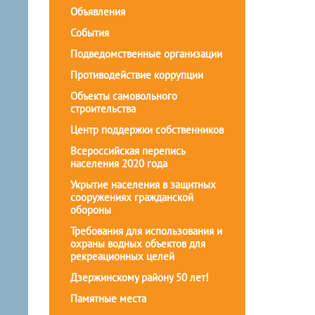
Объявления
События
Подведомственные организации
Противодействие коррупции
Объекты самовольного
строительства
Центр поддержки собственников
Всероссийская перепись
населения 2020 года
Укрытие населения в защитных
сооружениях гражданской
обороны
Требования для использования и
охраны водных объектов для
рекреационных целей
Дзержинскому району 50 лет!
Памятные места