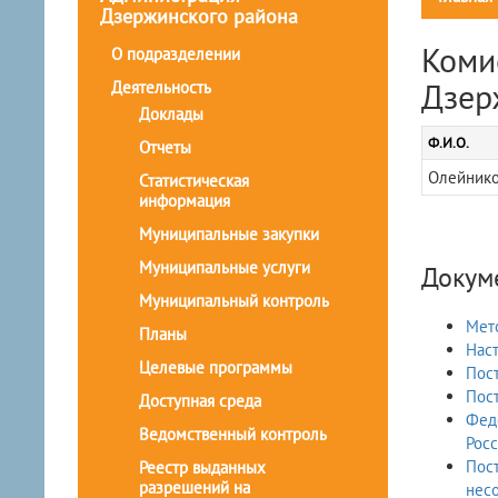
Дзержинского района
Коми
О подразделении
Дзер
Деятельность
Доклады
Ф.И.О.
Отчеты
Олейнико
Статистическая
информация
Муниципальные закупки
Муниципальные услуги
Докум
Муниципальный контроль
Мето
Планы
Наст
Целевые программы
Пост
Пост
Доступная среда
Феде
Ведомственный контроль
Рос
Пост
Реестр выданных
разрешений на
несо