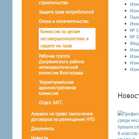
строительство
Изм
Изм
Защита прав потребителей
Пол
Опека и попечительство
Изм
№ 14
Комиссия по делам
№ 3
несовершеннолетних и
Феде
защите их прав
Изм
Рабочая группа
Изм
Дзержинского района
Изм
антинаркотической
Изм
комиссии Волгограда
Территориальная
административная
комиссия
Новос
Отдел ЗАГС
Аукцион на право заключения
договоров на размещение НТО
Документы
Новости