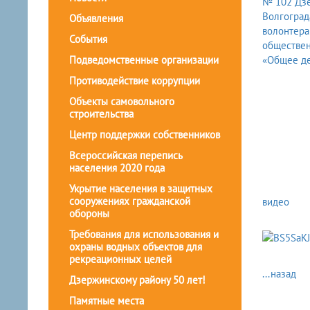
Объявления
События
Подведомственные организации
Противодействие коррупции
Объекты самовольного
строительства
Центр поддержки собственников
Всероссийская перепись
населения 2020 года
Укрытие населения в защитных
сооружениях гражданской
видео
обороны
Требования для использования и
охраны водных объектов для
рекреационных целей
...назад
Дзержинскому району 50 лет!
Памятные места