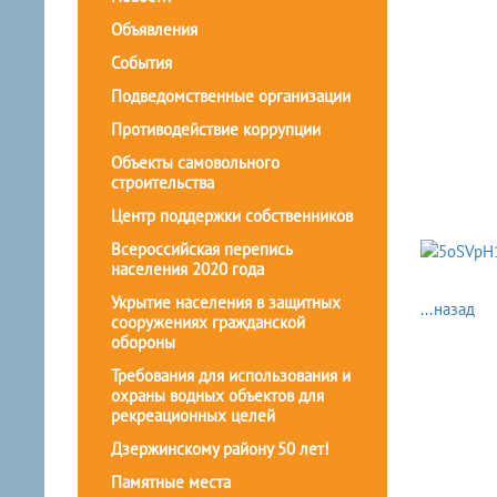
Объявления
События
Подведомственные организации
Противодействие коррупции
Объекты самовольного
строительства
Центр поддержки собственников
Всероссийская перепись
населения 2020 года
Укрытие населения в защитных
...назад
сооружениях гражданской
обороны
Требования для использования и
охраны водных объектов для
рекреационных целей
Дзержинскому району 50 лет!
Памятные места