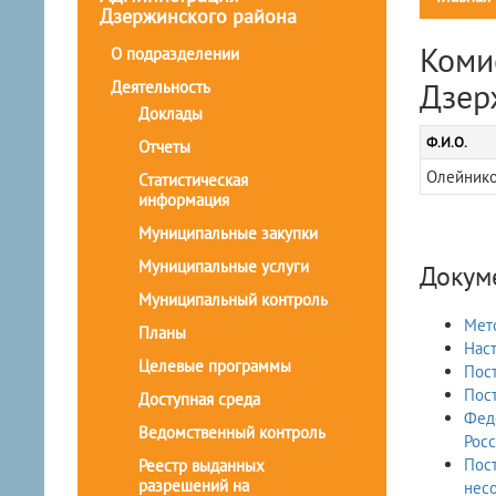
Дзержинского района
Коми
О подразделении
Дзер
Деятельность
Доклады
Ф.И.О.
Отчеты
Олейнико
Статистическая
информация
Муниципальные закупки
Муниципальные услуги
Докум
Муниципальный контроль
Мето
Планы
Наст
Целевые программы
Пост
Пост
Доступная среда
Феде
Ведомственный контроль
Рос
Пост
Реестр выданных
разрешений на
несо