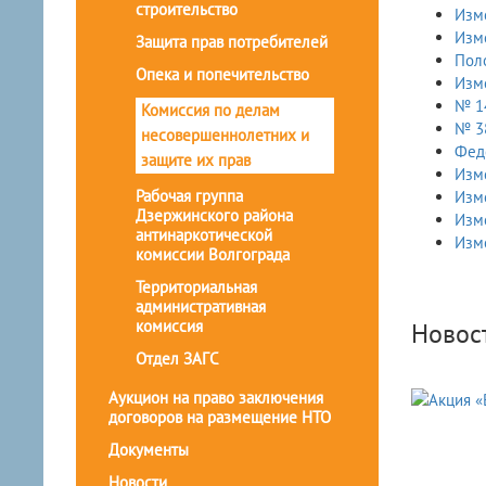
строительство
Изм
Изм
Защита прав потребителей
Пол
Опека и попечительство
Изм
№ 14
Комиссия по делам
№ 3
несовершеннолетних и
Феде
защите их прав
Изм
Рабочая группа
Изм
Дзержинского района
Изм
антинаркотической
Изм
комиссии Волгограда
Территориальная
административная
комиссия
Новос
Отдел ЗАГС
Аукцион на право заключения
договоров на размещение НТО
Документы
Новости