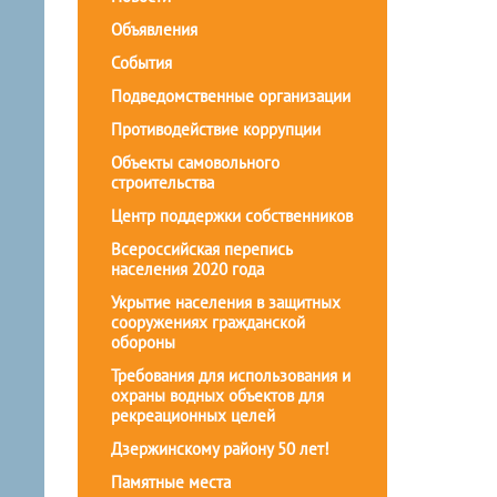
Объявления
События
Подведомственные организации
Противодействие коррупции
Объекты самовольного
строительства
Центр поддержки собственников
Всероссийская перепись
населения 2020 года
Укрытие населения в защитных
сооружениях гражданской
обороны
Требования для использования и
охраны водных объектов для
рекреационных целей
Дзержинскому району 50 лет!
Памятные места