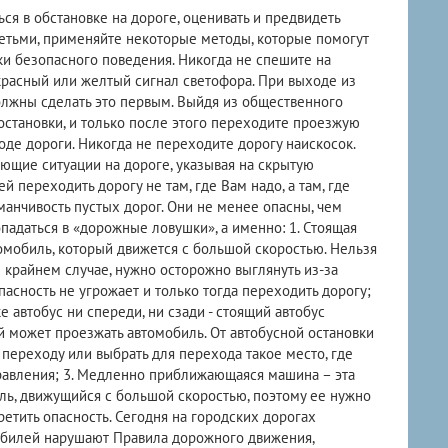
ся в обстановке на дороге, оценивать и предвидеть
детьми, применяйте некоторые методы, которые помогут
и безопасного поведения. Никогда не спешите на
красный или желтый сигнал светофора. При выходе из
 должны сделать это первым. Выйдя из общественного
 остановки, и только после этого переходите проезжую
оде дороги. Никогда не переходите дорогу наискосок.
ющие ситуации на дороге, указывая на скрытую
й переходить дорогу не там, где Вам надо, а там, где
анчивость пустых дорог. Они не менее опасны, чем
падаться в «дорожные ловушки», а именно: 1. Стоящая
омобиль, который движется с большой скоростью. Нельзя
В крайнем случае, нужно осторожно выглянуть из-за
опасность не угрожает и только тогда переходить дорогу;
е автобус ни спереди, ни сзади - стоящий автобус
ой может проезжать автомобиль. От автобусной остановки
ереходу или выбрать для перехода такое место, где
равления; 3. Медленно приближающаяся машина – эта
ль, движущийся с большой скоростью, поэтому ее нужно
ретить опасность. Сегодня на городских дорогах
мобилей нарушают Правила дорожного движения,