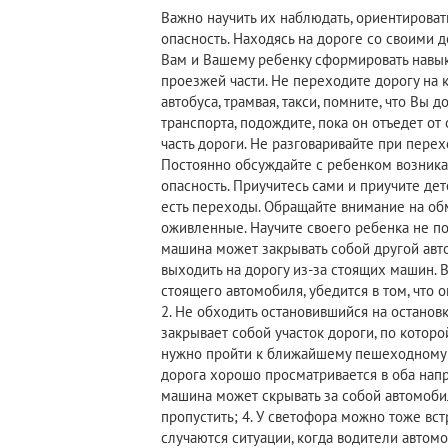
Важно научить их наблюдать, ориентировать
опасность. Находясь на дороге со своими 
Вам и Вашему ребенку сформировать навык
проезжей части. Не переходите дорогу на 
автобуса, трамвая, такси, помните, что Вы
транспорта, подождите, пока он отъедет от
часть дороги. Не разговаривайте при перех
Постоянно обсуждайте с ребенком возника
опасность. Приучитесь сами и приучите дете
есть переходы. Обращайте внимание на обм
оживленные. Научите своего ребенка не по
машина может закрывать собой другой авт
выходить на дорогу из-за стоящих машин. 
стоящего автомобиля, убедится в том, что 
2. Не обходить остановившийся на остановк
закрывает собой участок дороги, по котор
нужно пройти к ближайшему пешеходному п
дорога хорошо просматривается в оба нап
машина может скрывать за собой автомоби
пропустить; 4. У светофора можно тоже вст
случаются ситуации, когда водители авто