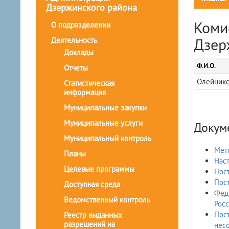
Дзержинского района
Коми
О подразделении
Дзер
Деятельность
Доклады
Ф.И.О.
Отчеты
Олейнико
Статистическая
информация
Муниципальные закупки
Муниципальные услуги
Докум
Муниципальный контроль
Мето
Планы
Наст
Целевые программы
Пост
Пост
Доступная среда
Феде
Ведомственный контроль
Рос
Пост
Реестр выданных
разрешений на
несо