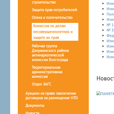
строительство
Изм
Изм
Защита прав потребителей
Пол
Опека и попечительство
Изм
№ 14
Комиссия по делам
№ 3
несовершеннолетних и
Феде
защите их прав
Изм
Рабочая группа
Изм
Дзержинского района
Изм
антинаркотической
Изм
комиссии Волгограда
Территориальная
административная
комиссия
Новос
Отдел ЗАГС
Аукцион на право заключения
договоров на размещение НТО
Документы
Новости