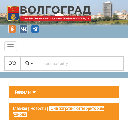
Разделы
Главная
|
Новости
|
Они загрязняют территорию
района