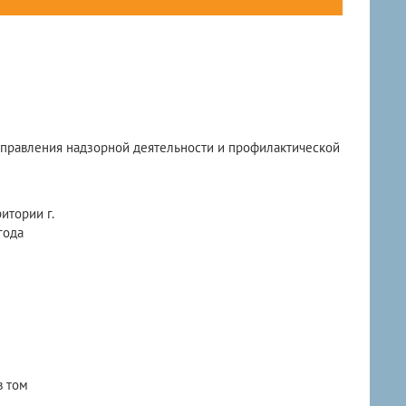
 управления надзорной деятельности и профилактической
итории г.
года
в том