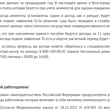
ые данные за предыдущий год. В настоящее время в Волгоградс
я плата, которая берётся при учёте алиментов для оценки нуждаемо
 когда алименты установлены судом, в доход, как и раньше, буде
ри подаче заявления. Если решение суда было передано в служб
олучит данные самостоятельно посредством межведомственного вз
 что при назначении единого пособия берутся доходы за 12 пре
есяца подачи заявления. То есть в апреле расчетный период будет 
с остались вопросы, вы всегда можете обратиться к специалиста
нтакт-центр по номеру: 8-800-100-00-01 (звонок бесплатный, реж
7:00, пятница с 08:00 до 16:00).
6
й работодатель!
 законодательством Российской Федерации предусмотрено уст
уда работников, которые включают в себя величину минимального р
 Федеральному закону от 28.11.2025 N 429-ФЗ «О внесен