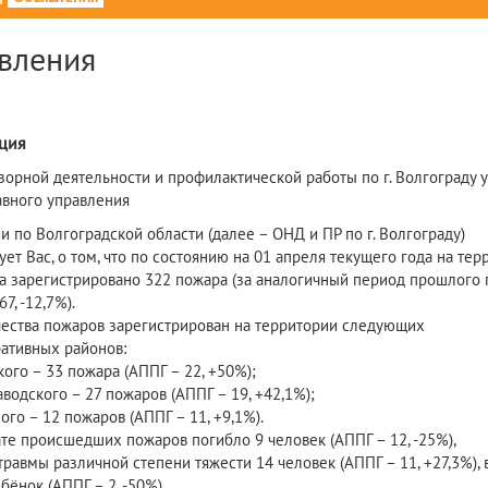
вления
ция
дзорной деятельности и профилактической работы по г. Волгограду
авного управления
и по Волгоградской области (далее – ОНД и ПР по г. Волгограду)
т Вас, о том, что по состоянию на 01 апреля текущего года на терр
а зарегистрировано 322 пожара (за аналогичный период прошлого 
7, -12,7%).
чества пожаров зарегистрирован на территории следующих
ативных районов:
ого – 33 пожара (АППГ – 22, +50%);
водского – 27 пожаров (АППГ – 19, +42,1%);
го – 12 пожаров (АППГ – 11, +9,1%).
ате происшедших пожаров погибло 9 человек (АППГ – 12, -25%),
равмы различной степени тяжести 14 человек (АППГ – 11, +27,3%), 
бёнок (АППГ – 2, -50%).