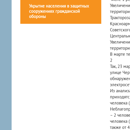
Увеличени
Укрытие населения в защитных
сооружениях гражданской
территори
обороны
Трактороза
Красноарм
Советского
Центрально
Увеличени
территории
В марте т
2
Так, 23 ма
улице Чер
обнаружен
электросе
Из анализ
приходятся
человека (
Неблагопр
– 2 человек
человека (
также от 