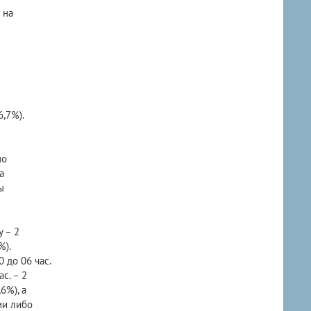
 на
,7%).
по
а
ы
 – 2
%).
 до 06 час.
ас. – 2
6%), а
ии либо