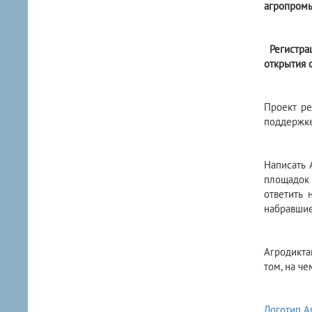
агропромы
Регистр
открытия 
Проект ре
поддержке
Написать
площадок 
ответить 
набравшие
Агродикта
том, на ч
Логотип А