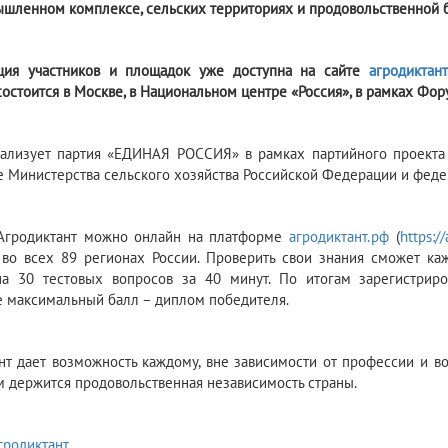
шленном комплексе, сельских территориях и продовольственной б
ация участников и площадок уже доступна на сайте
агродиктант
состоится в Москве, в Национальном центре «Россия», в рамках Фор
ализует партия «ЕДИНАЯ РОССИЯ» в рамках партийного проекта 
 Министерства сельского хозяйства Российской Федерации и феде
 Агродиктант можно онлайн на платформе
агродиктант.рф
(
https:/
во всех 89 регионах России. Проверить свои знания сможет ка
на 30 тестовых вопросов за 40 минут. По итогам зарегистриро
 максимальный балл – диплом победителя.
нт дает возможность каждому, вне зависимости от профессии и воз
ем держится продовольственная независимость страны.
гродиктант