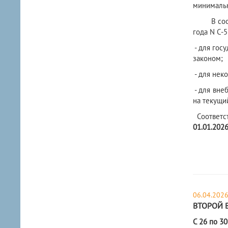
минимальн
В соответ
года N С-
- для гос
законом;
- для нек
- для вне
на текущий
Соответс
01.01.2026
06.04.202
ВТОРОЙ 
С 26 по 3