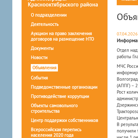
Краснооктябрьского района
Объя
О подразделении
Деятельность
Аукцион на право заключения
07.04.2026
договоров на размещение НТО
Информа
Документы
​Отдел на
работы Гл
Новости
МЧС Росси
Объявления
информируе
События
Волгоград
(АППГ) – 26
Подведомственные организации
Рост коли
Противодействие коррупции
администр
Дзержинск
Объекты самовольного
строительства
Трактороза
Центрально
Центр поддержки собственников
В результ
Всероссийская перепись
получили т
населения 2020 года
числе 1 ре