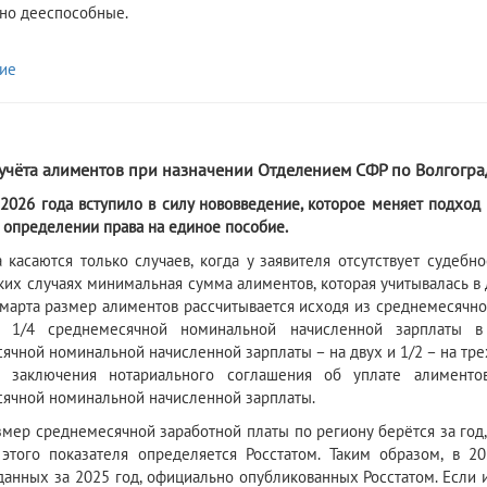
но дееспособные.
ие
6
учёта алиментов при назначении Отделением СФР по Волгогра
 2026 года вступило в силу нововведение, которое меняет подхо
 определении права на единое пособие.
 касаются только случаев, когда у заявителя отсутствует судеб
аких случаях минимальная сумма алиментов, которая учитывалась в
1 марта размер алиментов рассчитывается исходя из среднемесячн
я: 1/4 среднемесячной номинальной начисленной зарплаты в
ячной номинальной начисленной зарплаты – на двух и 1/2 – на трех
х заключения нотариального соглашения об уплате алимент
ячной номинальной начисленной зарплаты.
змер среднемесячной заработной платы по региону берётся за го
этого показателя определяется Росстатом. Таким образом, в 2
данных за 2025 год, официально опубликованных Росстатом. Если ин