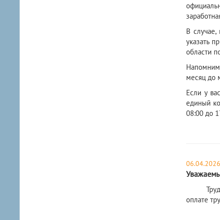
официальн
заработна
В случае,
указать п
области п
Напомним,
месяц до м
Если у ва
единый ко
08:00 до 1
06.04.202
Уважаемы
Трудовым
оплате тр
Согласно