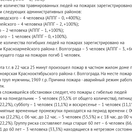
е количества травмированных людей на пожарах зарегистрировано
и следующих административных районов:
водского – 4 человека (АППГ – 0, +400%);
ейского – 4 человека (АППГ – 2, +100%);
 – 2 человека (АППГ – 1, +100%);
го – 1 человек (АППГ – 0, +100%).
е количества погибших людей на пожарах зарегистрировано на
 Красноармейского района г. Волгограда – 5 человек (АППГ – 3, +66
екущего года на пожарах погиб 1 человек.
рта т.г. в 22 часа 25 минут произошел пожар в частном жилом доме 
ноярская Краснооктябрьского района г. Волгограда. На месте пожар
 труп мужчины, 1969 г.р. Причина пожара - аварийный режим работ
ти.
а сложившейся обстановки следует, что пожары с гибелью людей
 на понедельник – 5 человек (55,5% от общего количества), пятницу
22,2%), субботу – 1 человек (11,1%) и воскресенье – 1 человек (11,1
иятные временные промежутки приходятся на период времени с 00
а (22,2%), с 06 час. до 12 час. – 5 человек (55,5%) и с 18 час. до 00 ч
22,2%). Группу риска составляют лица старше 60 лет – 6 человек (66,
41 до 60 лет – 3 человека (33,3%) находящиеся в нетрезвом состоян