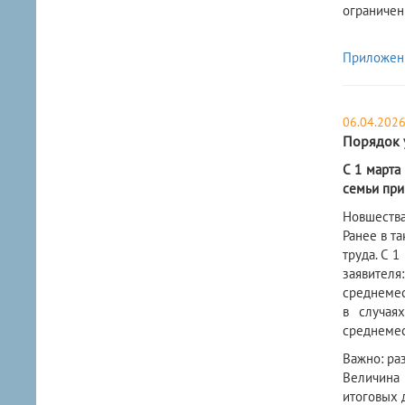
ограничен
Приложен
06.04.202
Порядок 
С 1 марта
семьи при
Новшества
Ранее в т
труда. С 
заявител
среднемес
в случая
среднемес
Важно: ра
Величина 
итоговых 