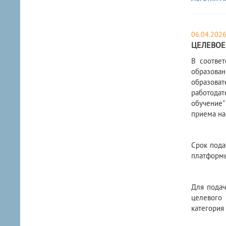
06.04.202
ЦЕЛЕВОЕ
В соотве
образован
образова
работодат
обучение"
приема на
Срок пода
платфор
Для подач
целевого 
категория