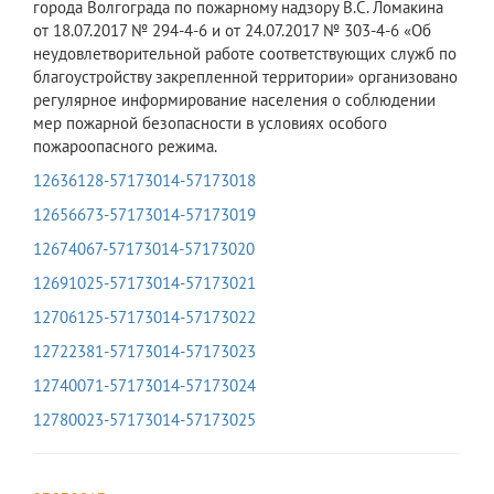
города Волгограда по пожарному надзору В.С. Ломакина
от 18.07.2017 № 294-4-6 и от 24.07.2017 № 303-4-6 «Об
неудовлетворительной работе соответствующих служб по
благоустройству закрепленной территории» организовано
регулярное информирование населения о соблюдении
мер пожарной безопасности в условиях особого
пожароопасного режима.
12636128-57173014-57173018
12656673-57173014-57173019
12674067-57173014-57173020
12691025-57173014-57173021
12706125-57173014-57173022
12722381-57173014-57173023
12740071-57173014-57173024
12780023-57173014-57173025