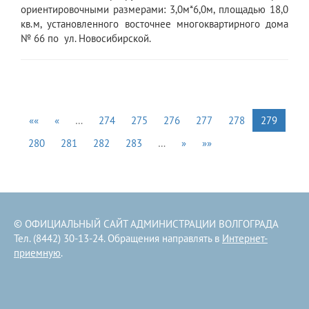
ориентировочными размерами: 3,0м*6,0м, площадью 18,0
кв.м, установленного восточнее многоквартирного дома
№ 66 по ул. Новосибирской.
««
«
…
274
275
276
277
278
279
280
281
282
283
…
»
»»
© ОФИЦИАЛЬНЫЙ САЙТ АДМИНИСТРАЦИИ ВОЛГОГРАДА
Тел. (8442) 30-13-24. Обращения направлять в
Интернет-
приемную
.