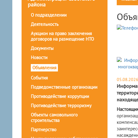
района
Объя
О подразделении
Деятельность
Аукцион на право заключения
договоров на размещение НТО
Документы
Новости
Объявления
События
05.08.202
Информац
Подведомственные организации
территор
Противодействие коррупции
находяще
Противодействие терроризму
Настоящи
Объекты самовольного
организа
строительства
компенса
заинтере
Партнерство
насаждени