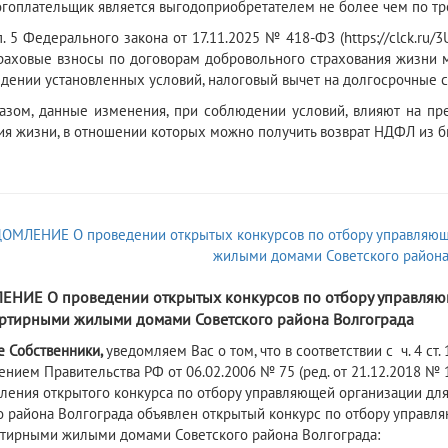
гоплательщик является выгодоприобретателем не более чем по тр
п. 5 Федерального закона от 17.11.2025 № 418-ФЗ (https://clck.ru
траховые взносы по договорам добровольного страхования жизни м
дении установленных условий, налоговый вычет на долгосрочные 
азом, данные изменения, при соблюдении условий, влияют на п
ия жизни, в отношении которых можно получить возврат НДФЛ из б
6
НИЕ О проведении открытых конкурсов по отбору управляю
ртирными жилыми домами Советского района Волгограда
е
Собственник
и
,
уведомляем Вас о том, что в соответствии с ч. 4 ст
ением Правительства РФ от 06.02.2006 № 75 (ред. от 21.12.2018 №
ления открытого конкурса по отбору управляющей организации дл
о района Волгограда объявлен открытый конкурс по отбору управ
тирными жилыми домами Советского района Волгограда: