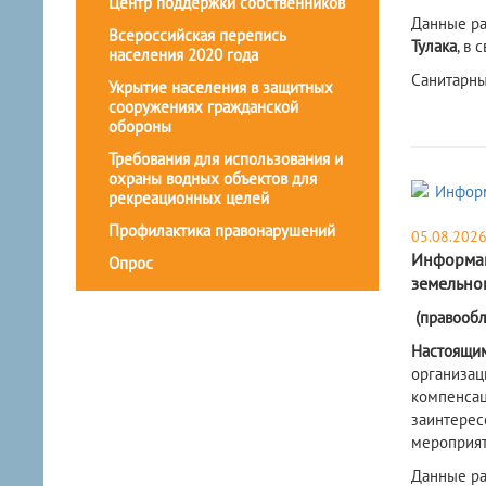
Центр поддержки собственников
Данные ра
Всероссийская перепись
Тулака
, в
населения 2020 года
Санитарны
Укрытие населения в защитных
сооружениях гражданской
обороны
Требования для использования и
охраны водных объектов для
рекреационных целей
Профилактика правонарушений
05.08.202
Информац
Опрос
земельног
(правообл
Настоящи
организа
компенса
заинтере
мероприят
Данные ра