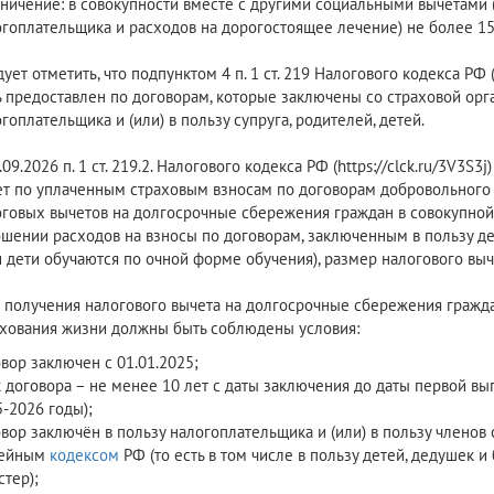
ничение: в совокупности вместе с другими социальными вычетами 
гоплательщика и расходов на дорогостоящее лечение) не более 150
ует отметить, что подпунктом 4 п. 1 ст. 219 Налогового кодекса РФ 
 предоставлен по договорам, которые заключены со страховой орга
гоплательщика и (или) в пользу супруга, родителей, детей.
.09.2026 п. 1 ст. 219.2. Налогового кодекса РФ (https://clck.ru/3V3
т по уплаченным страховым взносам по договорам добровольного 
говых вычетов на долгосрочные сбережения граждан в совокупной 
шении расходов на взносы по договорам, заключенным в пользу дет
 дети обучаются по очной форме обучения), размер налогового выч
 получения налогового вычета на долгосрочные сбережения гражд
ахования жизни должны быть соблюдены условия:
вор заключен с 01.01.2025;
 договора – не менее 10 лет с даты заключения до даты первой вы
-2026 годы);
вор заключён в пользу налогоплательщика и (или) в пользу членов 
ейным
кодексом
РФ (то есть в том числе в пользу детей, дедушек 
стер);