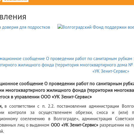
вления
6
ионное сообщение О проведении работ по санитарным рубка
ии многоквартирного жилищного фонда (территория многокварт
гося в управлении ООО «УК Зенит-Сервис»
м,
в соответствии с п. 2.2.
постановления администрации Волг
ции контроля за осуществлением обрезки, сноса и (или)
ционному озеленению в Волгограде», администрация Советск
сованных лиц о выданном
ООО «УК Зенит-Сервис»
разрешении на п
й.