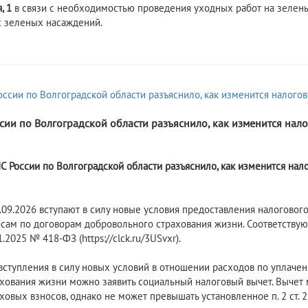
, 1
в связи с необходимостью проведения уходных работ на зелен
 зеленых насаждений.
6
сии по Волгоградской области разъяснило, как изменится нал
 России по Волгоградской области разъяснило, как изменится нал
.09.2026 вступают в силу новые условия предоставления налогово
осам по договорам добровольного страхования жизни. Соответств
1.2025 № 418-ФЗ (https://clck.ru/3USvxr).
ступления в силу новых условий в отношении расходов по уплаче
хования жизни можно заявить социальный налоговый вычет. Вычет
ховых взносов, однако не может превышать установленное п. 2 ст. 