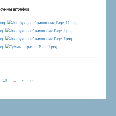
 суммы штрафов
10
…
»
»»