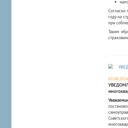
нало
Согласно 
году на с
при соблю
Таким обр
страхован
03.08.202
УВЕДОМЛЕ
многоква
Уважаемы
постановл
самоуправ
Советског
многоквар