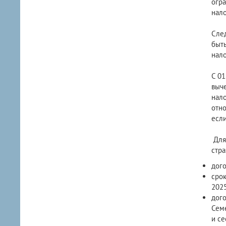
огра
нало
След
быть
нало
С 01
выче
нало
отно
если
Для
стр
дого
срок
2025
дого
Сем
и се