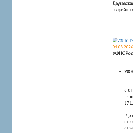
Даугавская
аварийных
04.08.202
​УФНС Рос
УФНС
С 01
взн
17.1
До в
стра
стра