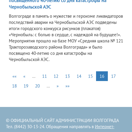
посвященного 40-летию со дня катастрофы на
Чернобыльской АЭС
Волгограде в память о мужестве и героизме ликвидаторов
последствий аварии на Чернобыльской АЭС подведены
итоги городского конкурса рисунков (плакатов)
«Чернобыль: с болью в сердце, с надеждой на будущее!».
Мероприятия прошло на базе МОУ «Средняя школа № 121
Тракторозаводского района Волгограда» и было
посвящено 40-летию со дня катастрофы на
Чернобыльской АЭС.
««
«
…
11
12
13
14
15
16
17
18
19
20
…
»
»»
© ОФИЦИАЛЬНЫЙ САЙТ АДМИНИСТРАЦИИ ВОЛГОГРАДА
Тел. (8442) 30-13-24. Обращения направлять в
Интернет-