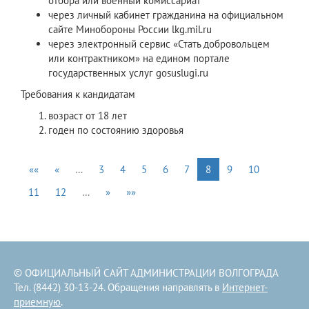
отбора или военный комиссариат
через личный кабинет гражданина на официальном
сайте Минобороны России lkg.mil.ru
через электронный сервис «Стать добровольцем
или контрактником» на едином портале
государственных услуг gosuslugi.ru
Требования к кандидатам
возраст от 18 лет
годен по состоянию здоровья
««
«
…
3
4
5
6
7
8
9
10
11
12
…
»
»»
© ОФИЦИАЛЬНЫЙ САЙТ АДМИНИСТРАЦИИ ВОЛГОГРАДА
Тел. (8442) 30-13-24. Обращения направлять в
Интернет-
приемную
.