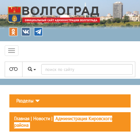
Разделы
Главная
|
Новости
|
Администрация Кировского
района