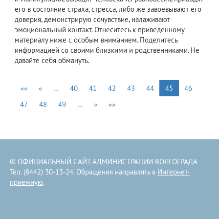
его в состояние страха, стресса, либо же завоевывают его
доверия, демонстрирую сочувствие, налаживают
эмоциональный контакт. Отнеситесь к приведенному
материалу ниже с особым вниманием. Поделитесь
информацией со своими близкими и родственниками. Не
давайте себя обмануть.
««
«
…
40
41
42
43
44
45
46
47
48
49
…
»
»»
© ОФИЦИАЛЬНЫЙ САЙТ АДМИНИСТРАЦИИ ВОЛГОГРАДА
Тел. (8442) 30-13-24. Обращения направлять в
Интернет-
приемную
.