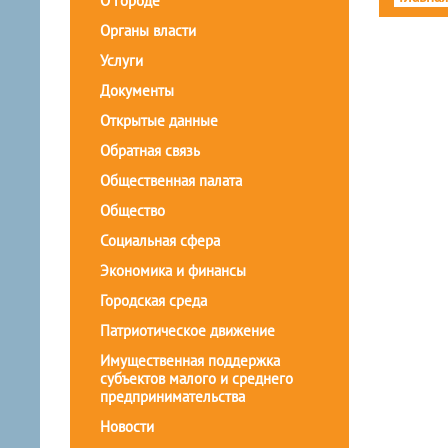
О городе
Органы власти
Услуги
Документы
Открытые данные
Обратная связь
Общественная палата
Общество
Социальная сфера
Экономика и финансы
Городская среда
Патриотическое движение
Имущественная поддержка
субъектов малого и среднего
предпринимательства
Новости