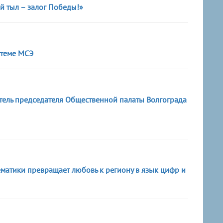
 тыл – залог Победы!»
стеме МСЭ
итель председателя Общественной палаты Волгограда
ематики превращает любовь к региону в язык цифр и