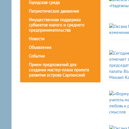
Городская среда
Патриотическое движение
Имущественная поддержка
субъектов малого и среднего
предпринимательства
Новости
Объявления
События
Прием предложений для
создания мастер-плана проекта
развития острова Сарпинский