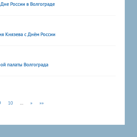
Дне России в Волгограде
я Князева с Днём России
ой палаты Волгограда
9
10
…
»
»»