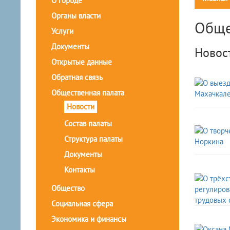
О городе
Органы власти
Обще
Услуги
Документы
Новос
Открытые данные
Обратная связь
Общественная палата
Новости
Состав палаты
Структура палаты
Документы
Контакты
Общество
Социальная сфера
Экономика и финансы