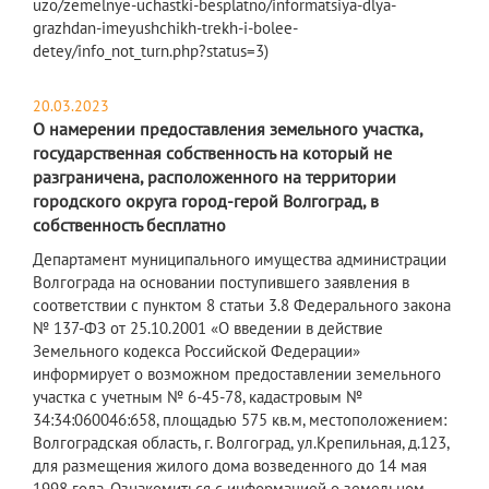
uzo/zemelnye-uchastki-besplatno/informatsiya-dlya-
grazhdan-imeyushchikh-trekh-i-bolee-
detey/info_not_turn.php?status=3)
20.03.2023
О намерении предоставления земельного участка,
государственная собственность на который не
разграничена, расположенного на территории
городского округа город-герой Волгоград, в
собственность бесплатно
Департамент муниципального имущества администрации
Волгограда на основании поступившего заявления в
соответствии с пунктом 8 статьи 3.8 Федерального закона
№ 137-ФЗ от 25.10.2001 «О введении в действие
Земельного кодекса Российской Федерации»
информирует о возможном предоставлении земельного
участка с учетным № 6-45-78, кадастровым №
34:34:060046:658, площадью 575 кв.м, местоположением:
Волгоградская область, г. Волгоград, ул.Крепильная, д.123,
для размещения жилого дома возведенного до 14 мая
1998 года. Ознакомиться с информацией о земельном