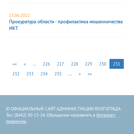
23.06.2022
Прокуратура области - профилактика мошенничества
ИКТ
««
«
…
226
227
228
229
230
231
232
233
234
235
…
»
»»
© ОФИЦИАЛЬНЫЙ САЙТ АДМИНИСТРАЦИИ ВОЛГОГРАДА
Тел. (8442) 30-13-24. Обращения направлять в
Интернет-
приемную
.