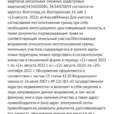
кварталов (нескольких смежных кадастровых
кварталов):34:34:020081, 34:34:070059 состоится по
адресу:г. Волгоград, ул. Волгодонская, 16, каб. 1
«12»августа 2022г. в14часов00минут.Для участия в
согласовании местоположения границ при себе
необходимо иметь документ, удостоверяющий личность, а
также документы, подтверждающие права на
соответствующий земельный участок.Обоснованные
возражения относительно местоположения границ
земельных участков, содержащегося в проекте карты-
плана территории, можно представить в согласительную
комиссию в письменной форме в периодс «21» июля 2022
г. по «11» августа 2022 г. и с «12» августа 2022г. по «29»
сентября 2022 г. 5Возражения оформляются в
соответствии с частью 15 статьи 42.10 Федерального
закона от 24 июля 2007 г. № 221-ФЗ «О государственном
кадастре недвижимости» и включают в себя сведения о
лице, направившем данное возражение, в том числе
фамилию, имя и (при наличии) отчество, а также адрес
правообладателя и (или) адрес электронной почты
правообладателя, реквизиты документа, удостоверяющего
его личность, обоснование причин его несогласия с