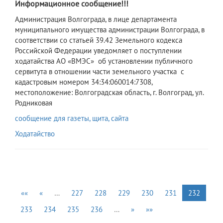
Информационное сообщение!!!
​Администрация Волгограда, в лице департамента
муниципального имущества администрации Волгограда, в
соответствии со статьей 39.42 Земельного кодекса
Российской Федерации уведомляет о поступлении
ходатайства АО «ВМЭС» об установлении публичного
сервитута в отношении части земельного участка с
кадастровым номером 34:34:060014:7308,
местоположение: Волгоградская область, г. Волгоград, ул.
Родниковая
сообщение для газеты, щита, сайта
Ходатайство
««
«
…
227
228
229
230
231
232
233
234
235
236
…
»
»»