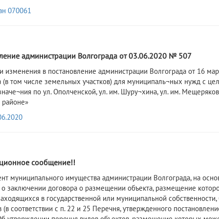
ан 070061
0
ление администрации Волгограда от 03.06.2020 № 507
и изменения в постановление администрации Волгограда от 16 мар
 (в том числе земельных участков) для муниципаль¬ных нужд с це
наче¬ния по ул. Ополченской, ул. им. Шуру¬хина, ул. им. Мещерякова
 районе»
06.2020
0
ионное сообщение!!
нт муниципального имущества администрации Волгограда, на осно
 о заключении договора о размещении объекта, размещение котор
 находящихся в государственной или муниципальной собственности,
в (в соответствии с п. 22 и 25 Перечня, утвержденного постановле
б утверждении перечня видов объектов, размещение которых может