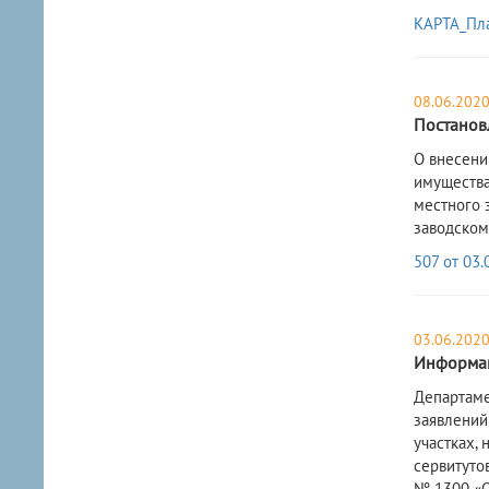
КАРТА_Пл
08.06.202
Постанов
О внесени
имущества
местного з
заводском
507 от 03.
03.06.202
Информац
Департаме
заявлений
участках,
сервитуто
№ 1300 «О