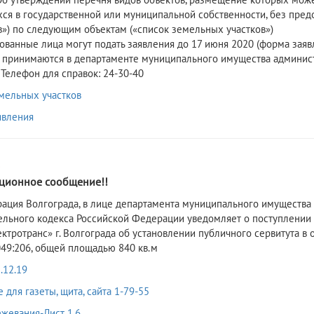
ся в государственной или муниципальной собственности, без пред
в») по следующим объектам («список земельных участков»)
ованные лица могут подать заявления до 17 июня 2020 (форма заявл
 принимаются в департаменте муниципального имущества администр
 Телефон для справок: 24-30-40
мельных участков
явления
0
ионное сообщение!!
ация Волгограда, в лице департамента муниципального имущества а
ельного кодекса Российской Федерации уведомляет о поступлении
ктротранс» г. Волгограда об установлении публичного сервитута в
049:206, общей площадью 840 кв.м
.12.19
для газеты, щита, сайта 1-79-55
жевания-Лист 1.6