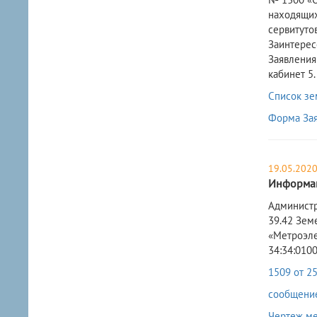
находящих
сервитуто
Заинтерес
Заявления
кабинет 5.
Список зе
Форма За
19.05.202
Информац
Администр
39.42 Зем
«Метроэле
34:34:010
1509 от 25
сообщение 
Чертеж ме