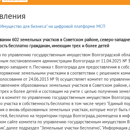
вления
вании 602 земельных участков в Советском районе, северо-западнее
ость бесплатно гражданам, имеющим трех и более детей
 по управлению государственным имуществом Волгоградской област
ным постановлением администрации Волгограда от 11.04.2025 № 36
еверо-западнее п. Песчанка г. Волгограда для предоставления в со
споряжение земельными участками в соответствии с решением коми
голосования от 24.06.2013 № 9) осуществляет комитет по управле
тавлением образованных земельных участков в Советском районе, се
рех и более детей и состоящим на учете с целью получения земел
я в комитет по управлению государственным имуществом Волгоград
о участка в собственность бесплатно в том числе через "Единый по
я о вновь образованных земельных участках, которые могут быть 
етей, бесплатно на территории города Волгограда, размещена в и
ом сайте комитета по управлению государственным имуществом Волг
я", далее подраздел "Земельные участки бесплатно", "Информация 