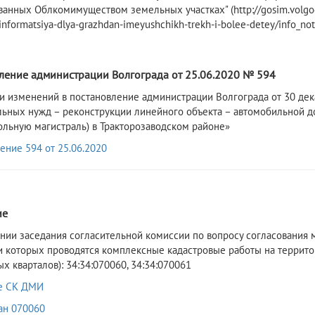
ванных Облкомимуществом земельных участках" (http://gosim.volgog
informatsiya-dlya-grazhdan-imeyushchikh-trekh-i-bolee-detey/info_not
ление администрации Волгограда от 25.06.2020 № 594
и изменений в постановление администрации Волгограда от 30 дек
ьных нужд – реконструкции линейного объекта – автомобильной дор
дольную магистраль) в Тракторозаводском районе»
ение 594 от 25.06.2020
ие
нии заседания согласительной комиссии по вопросу согласования 
 которых проводятся комплексные кадастровые работы на террито
х кварталов): 34:34:070060, 34:34:070061
е СК ДМИ
ан 070060