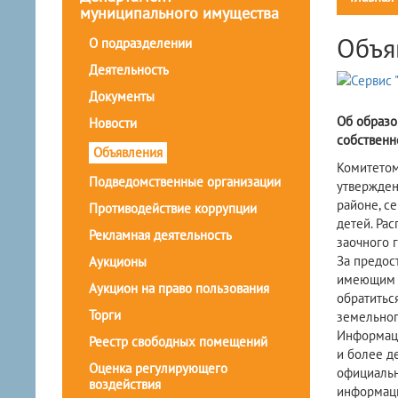
муниципального имущества
Объя
О подразделении
Деятельность
Документы
Об образо
Новости
собственн
Объявления
Комитетом
Подведомственные организации
утвержден
районе, с
Противодействие коррупции
детей. Ра
Рекламная деятельность
заочного 
За предос
Аукционы
имеющим т
Аукцион на право пользования
обратитьс
Торги
земельног
Информаци
Реестр свободных помещений
и более д
Оценка регулирующего
официальн
воздействия
информаци