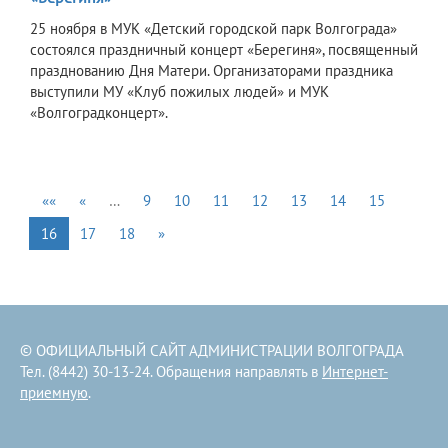
25 ноября в МУК «Детский городской парк Волгограда»
состоялся праздничный концерт «Берегиня», посвященный
празднованию Дня Матери. Организаторами праздника
выступили МУ «Клуб пожилых людей» и МУК
«Волгоградконцерт».
««
«
…
9
10
11
12
13
14
15
16
17
18
»
© ОФИЦИАЛЬНЫЙ САЙТ АДМИНИСТРАЦИИ ВОЛГОГРАДА
Тел. (8442) 30-13-24. Обращения направлять в
Интернет-
приемную
.