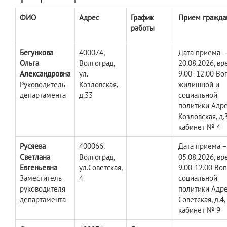
ФИО
Адрес
График
Прием гражда
работы
Бегункова
400074,
Дата приема –
Ольга
Волгоград,
20.08.2026, вр
Александровна
ул.
9.00 -12.00 В
Руководитель
Козловская,
жилищной и
департамента
д.33
социальной
политики Адрес
Козловская, д.
кабинет № 4
Русяева
400066,
Дата приема –
Светлана
Волгоград,
05.08.2026, вр
Евгеньевна
ул.Советская,
9.00-12.00 Во
Заместитель
4
социальной
руководителя
политики Адрес
департамента
Советская, д.4,
кабинет № 9