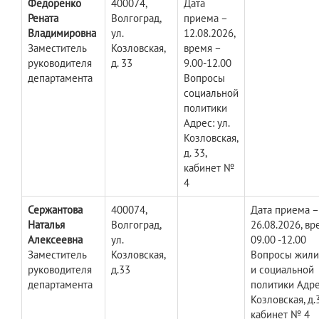
Федоренко
400074,
Дата
Рената
Волгоград,
приема –
Владимировна
ул.
12.08.2026,
Заместитель
Козловская,
время –
руководителя
д. 33
9.00-12.00
департамента
Вопросы
социальной
политики
Адрес: ул.
Козловская,
д. 33,
кабинет №
4
Сержантова
400074,
Дата приема –
Наталья
Волгоград,
26.08.2026, вр
Алексеевна
ул.
09.00 -12.00
Заместитель
Козловская,
Вопросы жил
руководителя
д.33
и социальной
департамента
политики Адрес
Козловская, д.
кабинет № 4