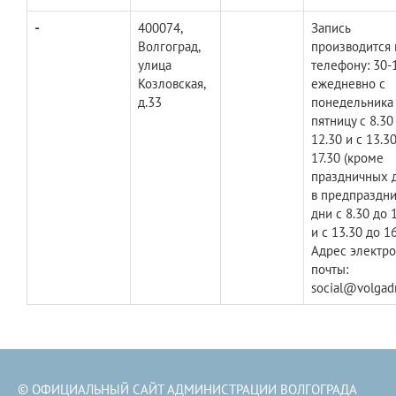
-
400074,
Запись
Волгоград,
производится 
улица
телефону: 30-
Козловская,
ежедневно с
д.33
понедельника
пятницу с 8.30
12.30 и c 13.3
17.30 (кроме
праздничных д
в предпраздн
дни с 8.30 до 
и c 13.30 до 1
Адрес электр
почты:
social@volgad
© ОФИЦИАЛЬНЫЙ САЙТ АДМИНИСТРАЦИИ ВОЛГОГРАДА