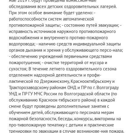
мае 2019 г. будут проведены комиссион-ные
обследования всех детских оздоровительных лагерей.
При этом особое внимание будет уделено: -
работоспособности систем автоматической
противопожарной защиты; - состоянию путей эвакуации; -
исправность источников наружного противопожарного
водоснабжения и внутреннего противо-пожарного
водопровода; - наличию средств индивидуальной защиты
органов дыхания и зрения у обслуживающего персо-нала;
- обеспечению учреждений первичными средствами
пожаротушения; - очистке территорий от мусора и
сухостоя; В течение летнего оздоровительного сезона
отделением надзорной деятельности и профи-
лактической по Дзержинскому, Краснооктябрьскому и
Тракторозаводскому районам ОНД и ПР по г. Волгограду
УНД и ПР ГУ МЧС России по Волгоградской области (по
обслуживанию Красноок-тябрьского района) в каждой
смене будут проведены дополнительные занятия с
обучением детей, обслуживающего персонала мерам
пожарной безопасности, беседы, конкурсы, викторины на
про-тивопожарную тематику с детьми и практические
тренировки по эвакуации в случае возникнове-ния пожара.