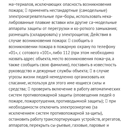
ма¬териалов, исключающих опасность возникновения
пожара;  применять нестандартные (самодельные)
электронагревательные при¬боры, использовать нека-
либрованные плавкие вставки или другие са¬модельные
аппараты защиты от перегрузки и ко-роткого замыкания;
размещать (складировать) у электрощитов; Действия в
случае возникновения пожара:  сообщить о
возникновении пожара в пожарную охрану по телефону
«01», с сотового «101», либо 112 (при этом необходимо
назвать адрес объекта, место возникновения пожа¬ра, а
также сообщить свою фамилию), поставить в известность
руководство и дежурные службы объекта;  в случае
угрозы жизни людей немедленно организовать их
спасание, используя для этого име-ющиеся силы и
средства;  проверить включение в работу автоматических
систем противопожарной защиты (оповещения людей о
пожаре, пожаротушения, противодымной защиты);  при
необходимости отключить электроэнергию (за
исключением систем противопожарной за-щиты),
остановить работу транспортирующих устройств, агрегатов,
аппаратов, перекрыть сы-рьевые, газовые, паровые и