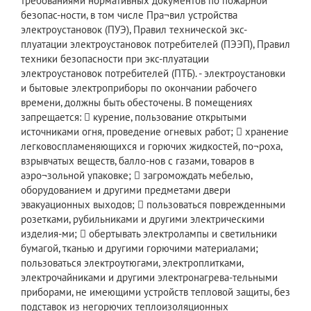
требованиями нормативных документов по пожарной
безопас-ности, в том числе Пра¬вил устройства
электроустановок (ПУЭ), Правил технической экс-
плуатации электроустановок потребителей (ПЭЭП), Правил
техники безопасности при экс-плуатации
электроустановок потребителей (ПТБ). - электроустановки
и бытовые электроприборы по окончании рабочего
времени, должны быть обесточены. В помещениях
запрещается:  курение, пользование открытыми
источниками огня, проведение огневых работ;  хранение
легковоспламеняющихся и горючих жидкостей, по¬роха,
взрывчатых веществ, балло-нов с газами, товаров в
аэро¬зольной упаковке;  загромождать мебелью,
оборудованием и другими предметами двери
эвакуационных выходов;  пользоваться поврежденными
розетками, рубильниками и другими электрическими
изделия-ми;  обертывать электролампы и светильники
бумагой, тканью и другими горючими материалами;
пользоваться электроутюгами, электроплитками,
электрочайниками и другими электронагрева-тельными
приборами, не имеющими устройств тепловой защиты, без
подставок из негорючих теплоизоляционных