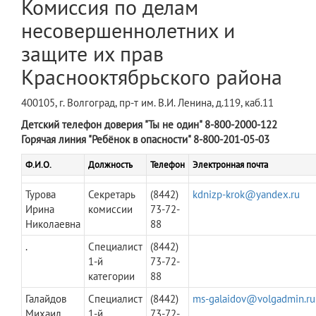
Комиссия по делам
несовершеннолетних и
защите их прав
Краснооктябрьского района
400105, г. Волгоград, пр-т им. В.И. Ленина, д.119, каб.11
Детский телефон доверия "Ты не один" 8-800-2000-122
Горячая линия "Ребёнок в опасности" 8-800-201-05-03
Ф.И.О.
Должность
Телефон
Электронная почта
Турова
Секретарь
(8442)
kdnizp-krok@yandex.ru
Ирина
комиссии
73-72-
Николаевна
88
.
Специалист
(8442)
1-й
73-72-
категории
88
Галайдов
Специалист
(8442)
ms-galaidov@volgadmin.ru
Михаил
1-й
73-72-