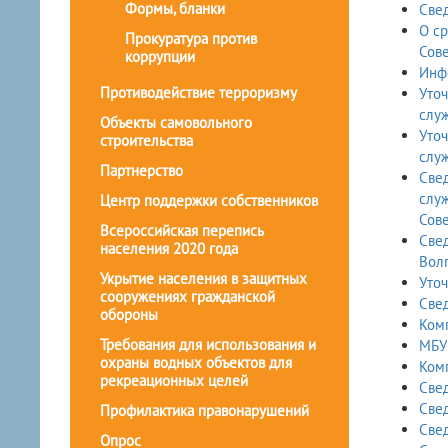
Формы, бланки
Свед
О ср
Прокуратура против
Сове
коррупции
Инфо
Противодействие терроризму
Уточ
Объекты самовольного
Уточ
строительства
Партнерство
Свед
слу
Центр поддержки собственников
Сове
Всероссийская перепись
Свед
населения 2020 года
Волг
Укрытие населения в защитных
Уто
сооружениях гражданской
Свед
обороны
Комп
Требования для использования и
МБУ 
охраны водных объектов для
Комп
рекреационных целей
Свед
Свед
Профилактика правонарушений
Свед
Опрос