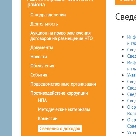
района
Свед
О подразделении
Деятельность
Аукцион на право заключения
Информац
договоров на размещение НТО
и г
Документы
Свед
Свед
Новости
Информац
Объявления
и г
События
Указ
Свед
Подведомственные организации
Свед
Противодействие коррупции
Свед
НПА
Свед
О ср
Методические материалы
Вол
Комиссии
О ср
Сове
Сведения о доходах
Уточ