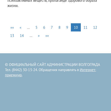
психоактивных веществ, пропаганде здорового образа
жизни.
««
«
…
5
6
7
8
9
10
11
12
13
14
…
»
»»
© ОФИЦИАЛЬНЫЙ САЙТ АДМИНИСТРАЦИИ ВОЛГОГРАДА
Тел. (8442) 30-13-24. Обращения направлять в
Интернет-
приемную
.