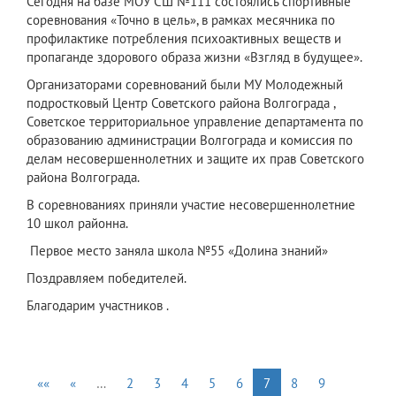
Сегодня на базе МОУ СШ №111 состоялись спортивные
соревнования «Точно в цель», в рамках месячника по
профилактике потребления психоактивных веществ и
пропаганде здорового образа жизни «Взгляд в будущее».
Организаторами соревнований были МУ Молодежный
подростковый Центр Советского района Волгограда ,
Советское территориальное управление департамента по
образованию администрации Волгограда и комиссия по
делам несовершеннолетних и защите их прав Советского
района Волгограда.
В соревнованиях приняли участие несовершеннолетние
10 школ районна.
Первое место заняла школа №55 «Долина знаний»
Поздравляем победителей.
Благодарим участников .
««
«
…
2
3
4
5
6
7
8
9