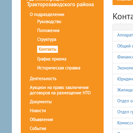
Тракторозаводского района
Конт
О подразделении
Руководство
Положения
Аппарат
Структура
Общий 
Контакты
Финанс
График приема
Историческая справка
Экономи
Деятельность
Юридич
Аукцион на право заключения
Жилищн
договоров на размещение НТО
Отдел о
Документы
Новости
Отдел г
Объявления
Комисси
События