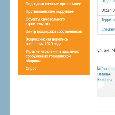
Отдел п
Подведомственные организации
Отдел 
Противодействие коррупции
Объекты самовольного
Террито
строительства
Специал
Центр поддержки собственников
Всероссийская перепись
населения 2020 года
ул. им. 
Укрытие населения в защитных
сооружениях гражданской
обороны
Опрос