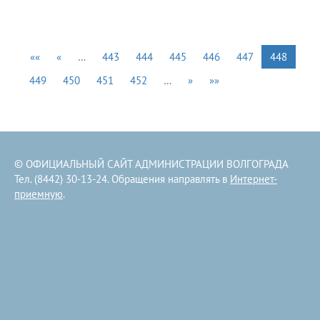
««
«
…
443
444
445
446
447
448
449
450
451
452
…
»
»»
© ОФИЦИАЛЬНЫЙ САЙТ АДМИНИСТРАЦИИ ВОЛГОГРАДА
Тел. (8442) 30-13-24. Обращения направлять в
Интернет-
приемную
.