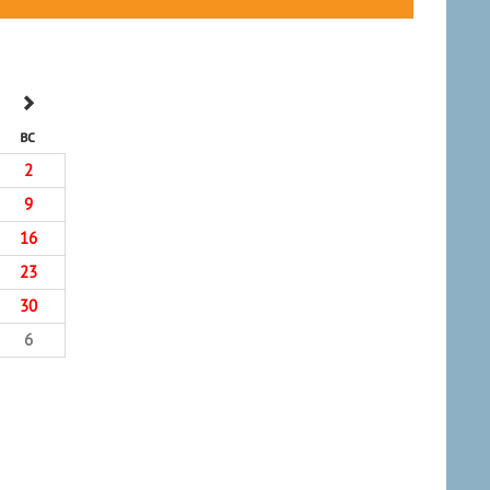
вс
2
9
16
23
30
6