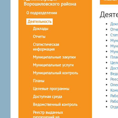
Ворошиловского района
Деят
О подразделении
Деятельность
Док
Доклады
Отч
Ста
Отчеты
Мун
Статистическая
Мун
информация
Мун
Муниципальные закупки
Пла
Цел
Муниципальные услуги
Дост
Муниципальный контроль
Вед
Реес
Планы
Опек
Целевые программы
Ком
Рабо
Доступная среда
Рабо
Ведомственный контроль
Отд
Реестр выданных
разрешений на