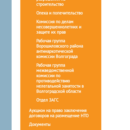
строительство
Опека и попечительство
Комиссия по делам
несовершеннолетних и
защите их прав
Рабочая группа
Ворошиловского района
антинаркотической
комиссии Волгограда
Рабочая группа
межведомственной
комиссии по
противодействию
нелегальной занятости в
Волгоградской области
Отдел ЗАГС
Аукцион на право заключения
договоров на размещение НТО
Документы