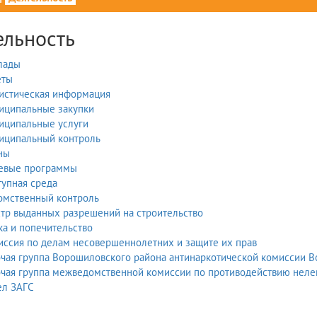
ельность
лады
еты
тистическая информация
иципальные закупки
иципальные услуги
иципальный контроль
ны
евые программы
упная среда
омственный контроль
тр выданных разрешений на строительство
а и попечительство
иссия по делам несовершеннолетних и защите их прав
чая группа Ворошиловского района антинаркотической комиссии В
чая группа межведомственной комиссии по противодействию нелег
ел ЗАГС