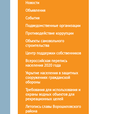
Новости
Объявления
События
Подведомственные организации
Противодействие коррупции
Объекты самовольного
строительства
Центр поддержки собственников
Всероссийская перепись
населения 2020 года
Укрытие населения в защитных
сооружениях гражданской
обороны
Требования для использования и
охраны водных объектов для
рекреационных целей
Летопись славы Ворошиловского
района