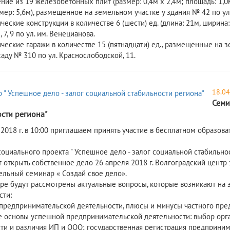
ние из 19 железобетонных плит (размер: 0,4м х 2,4м; площадь: 1,0м
мер: 5,6м), размещенное на земельном участке у здания № 42 по ул.
ческие конструкции в количестве 6 (шести) ед. (длина: 21м, ширин
, 7, 9 по ул. им. Венецианова.
ические гаражи в количестве 15 (пятнадцати) ед., размещенные на
аду № 310 по ул. Краснослободской, 11.
18.04
Семи
сти региона"
 2018 г. в 10:00 приглашаем принять участие в бесплатном образов
социального проекта " Успешное дело - залог социальной стабильн
т открыть собственное дело 26 апреля 2018 г. Волгоградский центр
ельный семинар « Создай свое дело».
ре будут рассмотрены актуальные вопросы, которые возникают на 
сти:
 предпринимательской деятельности, плюсы и минусы частного пред
е основы успешной предпринимательской деятельности: выбор орг
ти и различия ИП и ООО; государственная регистрация предпринимат