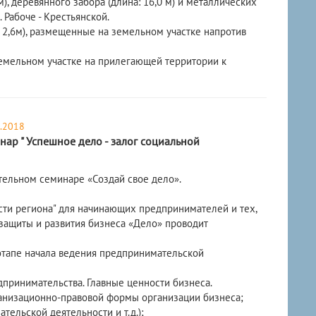
), деревянного забора (длина: 16,0 м) и металлических
 Рабоче - Крестьянской.
а: 2,6м), размещенные на земельном участке напротив
 земельном участке на прилегающей территории к
.2018
нар " Успешное дело - залог социальной
ательном семинаре «Создай свое дело».
ости региона" для начинающих предпринимателей и тех,
 защиты и развития бизнеса «Дело» проводит
этапе начала ведения предпринимательской
принимательства. Главные ценности бизнеса.
анизационно-правовой формы организации бизнеса;
ельской деятельности и т.д.);