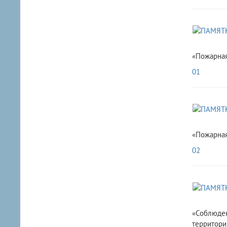
«Пожарная
01
«Пожарная
02
«Соблюден
территори