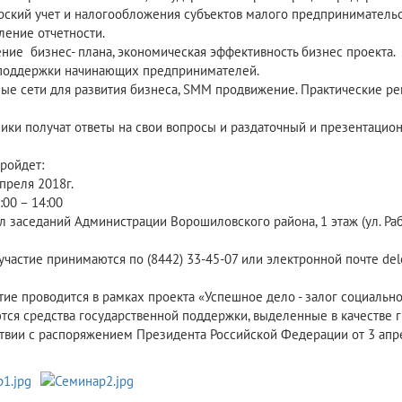
ерский учет и налогообложения субъектов малого предпринимательс
ление отчетности.
ение бизнес- плана, экономическая эффективность бизнес проекта.
поддержки начинающих предпринимателей.
ные сети для развития бизнеса, SMM продвижение. Практические р
ники получат ответы на свои вопросы и раздаточный и презентацио
ройдет:
преля 2018г.
00 – 14:00
л заседаний Администрации Ворошиловского района, 1 этаж (ул. Раб
участие принимаются по (8442) 33-45-07 или электронной почте del
ие проводится в рамках проекта «Успешное дело - залог социально
тся средства государственной поддержки, выделенные в качестве 
ствии с распоряжением Президента Российской Федерации от 3 апре