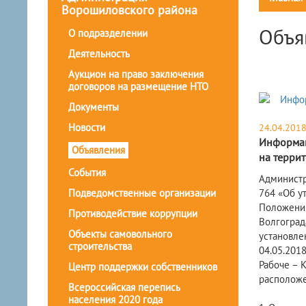
Ворошиловского района
Объя
О подразделении
Деятельность
Аукцион на право заключения
договоров на размещение НТО
Документы
Новости
24.04.201
Информац
Объявления
на терри
События
Администр
Подведомственные организации
764 «Об у
Положения
Противодействие коррупции
Волгоград
Объекты самовольного
установле
строительства
04.05.2018
Рабоче – 
Центр поддержки собственников
расположе
Всероссийская перепись
населения 2020 года