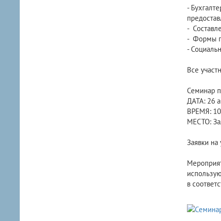
- Бухгалт
предостав
- Составл
- Формы 
- Социаль
Все участ
Семинар п
ДАТА: 26 а
ВРЕМЯ: 10:
МЕСТО: За
Заявки на 
Мероприят
использую
в соответ