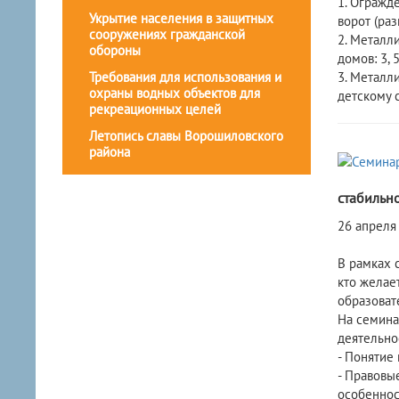
1. Огражде
Укрытие населения в защитных
ворот (раз
сооружениях гражданской
2. Металли
обороны
домов: 3, 5
Требования для использования и
3. Металл
охраны водных объектов для
детскому с
рекреационных целей
Летопись славы Ворошиловского
района
стабильно
26 апреля
В рамках 
кто желае
образоват
На семина
деятельно
- Понятие
- Правовы
особеннос