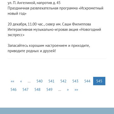
ул. П. Ангелиной, напротив д. 45
Праздничная развлекательная программа «Искрометный
новый год»
20 декабря, 11.00 час., сквер им. Саши Филиппова
Интерактивная музыкально-игровая акция «Новогодний
экспресс»
Запасайтесь хорошим настроением и приходите,
приводите родных и друзей!
««
«
…
540
541
542
543
544
545
546
547
548
549
…
»
»»