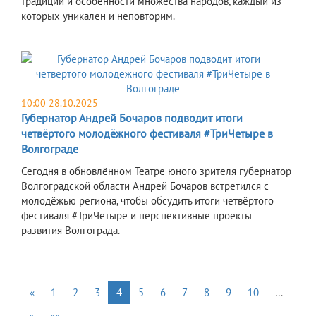
традиции и особенности множества народов, каждый из
которых уникален и неповторим.
10:00 28.10.2025
Губернатор Андрей Бочаров подводит итоги
четвёртого молодёжного фестиваля #ТриЧетыре в
Волгограде
Сегодня в обновлённом Театре юного зрителя губернатор
Волгоградской области Андрей Бочаров встретился с
молодёжью региона, чтобы обсудить итоги четвёртого
фестиваля #ТриЧетыре и перспективные проекты
развития Волгограда.
«
1
2
3
4
5
6
7
8
9
10
…
»
»»