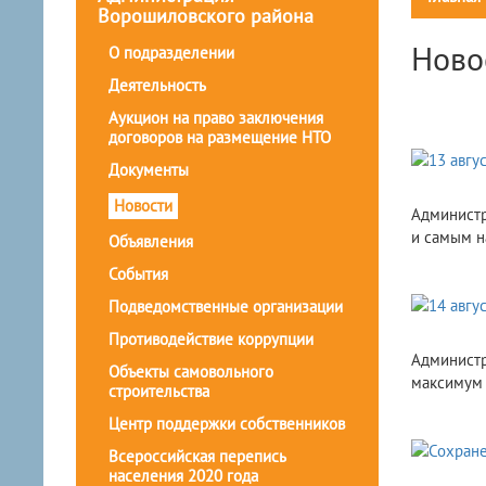
Ворошиловского района
Ново
О подразделении
Деятельность
Аукцион на право заключения
договоров на размещение НТО
Документы
Новости
Администр
и самым н
Объявления
События
Подведомственные организации
Противодействие коррупции
Администр
Объекты самовольного
максимум 
строительства
Центр поддержки собственников
Всероссийская перепись
населения 2020 года